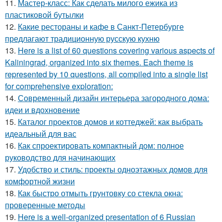
11.
Мастер-класс: Как сделать милого ежика из
пластиковой бутылки
12.
Какие рестораны и кафе в Санкт-Петербурге
предлагают традиционную русскую кухню
13.
Here is a list of 60 questions covering various aspects of
Kaliningrad, organized into six themes. Each theme is
represented by 10 questions, all compiled into a single list
for comprehensive exploration:
14.
Современный дизайн интерьера загородного дома:
идеи и вдохновение
15.
Каталог проектов домов и коттеджей: как выбрать
идеальный для вас
16.
Как спроектировать компактный дом: полное
руководство для начинающих
17.
Удобство и стиль: проекты одноэтажных домов для
комфортной жизни
18.
Как быстро отмыть грунтовку со стекла окна:
проверенные методы
19.
Here is a well-organized presentation of 6 Russian