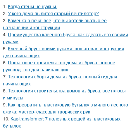
1.
Когда стены не нужны.
2.
У кого дома пылитcя cтарый вентилятор?
3.
Каменка в печи: всё, что вы хотели знать о её
назначении и конструкции
4.
Преимущества клееного бруса: как сделать его своими
руками
5.
Клееный брус своими руками: пошаговая инструкция
для начинающих
6.
Пошаговое строительство дома из бруса: полное
руководство для начинающих
7.
Технология сборки дома из бруса: полный гид для
начинающих
8.
Технология строительства домов из бруса: все плюсы
и минусы
9.
Как превратить пластиковую бутылку в милого лесного
ежика: мастер-класс для творческих рук
10.
Как-transformer: 7 полезных вещей из пластиковых
бутылок