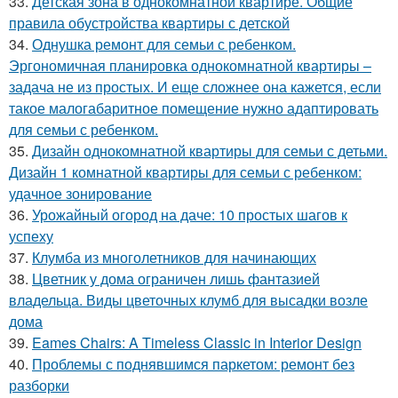
33.
Детская зона в однокомнатной квартире. Общие
правила обустройства квартиры с детской
34.
Однушка ремонт для семьи с ребенком.
Эргономичная планировка однокомнатной квартиры –
задача не из простых. И еще сложнее она кажется, если
такое малогабаритное помещение нужно адаптировать
для семьи с ребенком.
35.
Дизайн однокомнатной квартиры для семьи с детьми.
Дизайн 1 комнатной квартиры для семьи с ребенком:
удачное зонирование
36.
Урожайный огород на даче: 10 простых шагов к
успеху
37.
Клумба из многолетников для начинающих
38.
Цветник у дома ограничен лишь фантазией
владельца. Виды цветочных клумб для высадки возле
дома
39.
Eames Chairs: A Timeless Classic in Interior Design
40.
Проблемы с поднявшимся паркетом: ремонт без
разборки