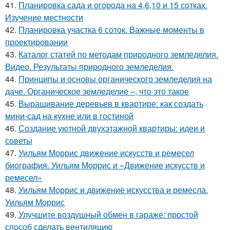
41.
Планировка сада и огорода на 4,6,10 и 15 сотках.
Изучение местности
42.
Планировка участка 6 соток. Важные моменты в
проектировании
43.
Каталог статей по методам природного земледелия.
Видео. Результаты природного земледелия.
44.
Принципы и основы органического земледелия на
даче. Органическое земледелие –, что это такое
45.
Выращивание деревьев в квартире: как создать
мини-сад на кухне или в гостиной
46.
Создание уютной двухэтажной квартиры: идеи и
советы
47.
Уильям Моррис движение искусств и ремесел
биография. Уильям Моррис и «Движение искусств и
ремесел»
48.
Уильям Моррис и движение искусства и ремесла.
Уильям Моррис
49.
Улучшите воздушный обмен в гараже: простой
способ сделать вентиляцию