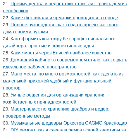
21.
Преимущества и недостатки: стоит ли строить дом из
пеноблоков
22.
Какие фестивали и ярмарки проводятся в городе
23.
Полное руководство: как создать проект частного
дома своими руками
24.
Как оформить квартиру без профессионального
дизайнера: простые и эффективные идеи
25.
Какие мосты через Енисей наиболее известны
26.
Домашний кабинет в современном стиле: как создать
идеальное рабочее пространство
27.
Мало места, но много возможностей: как сделать из
маленькой прихожей удобный и функциональный
простор
28.
Умные решения для организации хранения
хозяйственных принадлежностей
29.
Мастер-класс по хранению швабров и ведер:
проверенные методы
30.
Музыкальные шедевры Оркестра CAGMO Краснодар
31.
DIY ремонт: как я сделала ремонт своей квартиры за