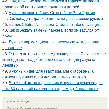
42.
Поддержание чистого воздуха в гараже: важность
правильной вентиляции подвала и погреба
43.
Нужно ли окно в бане. Окно в бане За и Против
44.
Как посадить красиво цветы на даче своими руками
45.
Eames Chairs: A Timeless Classic in Interior Design
46.
Как избежать замены паркета, если он вздулся от
воды
47.
Лучшие циркуляционные насосы 2024 года: наше
сравнение
48.
Огород по органическому земледелию. Органическое
земледелие – сад и огород без хлопот для разумно-
ленивых
49.
6 уютных идей для квартиры. Мы очарованы: 6
сказочно уютных идей для маленьких квартир
50.
Вот 67+ фактов о движении искусств и ремесел для
вас. 60 названий паттернов в одном удобном списке
© 2026 Милый дом
Контакты
Пользовательское соглашение