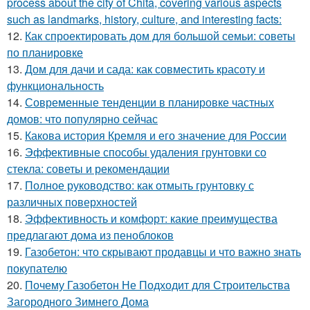
process about the city of Chita, covering various aspects
such as landmarks, history, culture, and interesting facts:
12.
Как спроектировать дом для большой семьи: советы
по планировке
13.
Дом для дачи и сада: как совместить красоту и
функциональность
14.
Современные тенденции в планировке частных
домов: что популярно сейчас
15.
Какова история Кремля и его значение для России
16.
Эффективные способы удаления грунтовки со
стекла: советы и рекомендации
17.
Полное руководство: как отмыть грунтовку с
различных поверхностей
18.
Эффективность и комфорт: какие преимущества
предлагают дома из пеноблоков
19.
Газобетон: что скрывают продавцы и что важно знать
покупателю
20.
Почему Газобетон Не Подходит для Строительства
Загородного Зимнего Дома