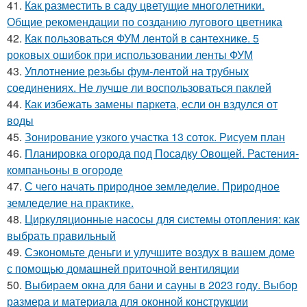
41.
Как разместить в саду цветущие многолетники.
Общие рекомендации по созданию лугового цветника
42.
Как пользоваться ФУМ лентой в сантехнике. 5
роковых ошибок при использовании ленты ФУМ
43.
Уплотнение резьбы фум-лентой на трубных
соединениях. Не лучше ли воспользоваться паклей
44.
Как избежать замены паркета, если он вздулся от
воды
45.
Зонирование узкого участка 13 соток. Рисуем план
46.
Планировка огорода под Посадку Овощей. Растения-
компаньоны в огороде
47.
С чего начать природное земледелие. Природное
земледелие на практике.
48.
Циркуляционные насосы для системы отопления: как
выбрать правильный
49.
Сэкономьте деньги и улучшите воздух в вашем доме
с помощью домашней приточной вентиляции
50.
Выбираем окна для бани и сауны в 2023 году. Выбор
размера и материала для оконной конструкции