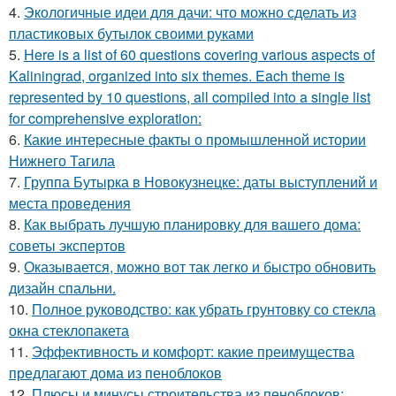
4.
Экологичные идеи для дачи: что можно сделать из
пластиковых бутылок своими руками
5.
Here is a list of 60 questions covering various aspects of
Kaliningrad, organized into six themes. Each theme is
represented by 10 questions, all compiled into a single list
for comprehensive exploration:
6.
Какие интересные факты о промышленной истории
Нижнего Тагила
7.
Группа Бутырка в Новокузнецке: даты выступлений и
места проведения
8.
Как выбрать лучшую планировку для вашего дома:
советы экспертов
9.
Оказывается, можно вот так легко и быстро обновить
дизайн спальни.
10.
Полное руководство: как убрать грунтовку со стекла
окна стеклопакета
11.
Эффективность и комфорт: какие преимущества
предлагают дома из пеноблоков
12.
Плюсы и минусы строительства из пеноблоков: