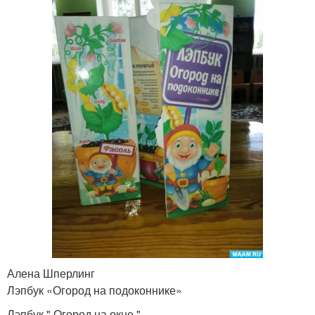
Алена Шперлинг
Лэпбук «Огород на подоконнике»
Лэпбук " Огород на окне ".