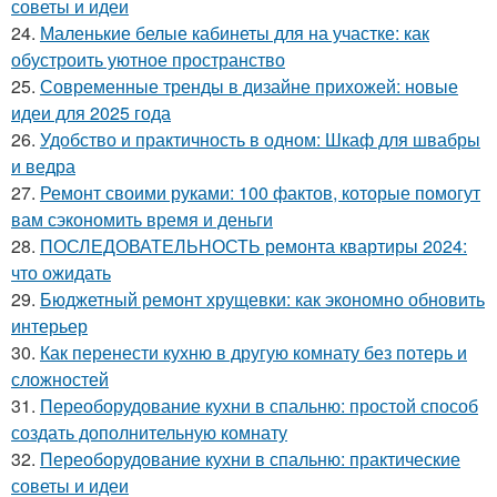
советы и идеи
24.
Маленькие белые кабинеты для на участке: как
обустроить уютное пространство
25.
Современные тренды в дизайне прихожей: новые
идеи для 2025 года
26.
Удобство и практичность в одном: Шкаф для швабры
и ведра
27.
Ремонт своими руками: 100 фактов, которые помогут
вам сэкономить время и деньги
28.
ПОСЛЕДОВАТЕЛЬНОСТЬ ремонта квартиры 2024:
что ожидать
29.
Бюджетный ремонт хрущевки: как экономно обновить
интерьер
30.
Как перенести кухню в другую комнату без потерь и
сложностей
31.
Переоборудование кухни в спальню: простой способ
создать дополнительную комнату
32.
Переоборудование кухни в спальню: практические
советы и идеи