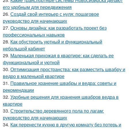
25.
Какие транспортные системы Новосибирска делают
его удобным для передвижения
26.
Создай свой интерьер с нуля: пошаговое
руководство для начинающих
27.
Основы дизайна: как разработать проект без
профессиональных навыков
28.
Как обустроить уютный и функциональный
небольшой кабинет
29.
Маленькая прихожая в квартире: как сделать ее
функциональной и уютной
30.
Оптимизация пространства: как разместить швабру и
ведро в маленькой квартире
31.
Правильное хранение швабры и ведра: советы и
рекомендации
32.
Удобные решения для хранения швабров ведра в
квартире
33.
Строительство деревянного пола по лагам:
руководство для начинающих
34.
Как перенести кухню в другую комнату без потерь и