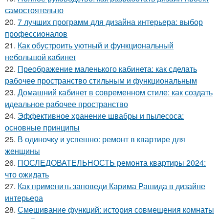
самостоятельно
20.
7 лучших программ для дизайна интерьера: выбор
профессионалов
21.
Как обустроить уютный и функциональный
небольшой кабинет
22.
Преображение маленького кабинета: как сделать
рабочее пространство стильным и функциональным
23.
Домашний кабинет в современном стиле: как создать
идеальное рабочее пространство
24.
Эффективное хранение швабры и пылесоса:
основные принципы
25.
В одиночку и успешно: ремонт в квартире для
женщины
26.
ПОСЛЕДОВАТЕЛЬНОСТЬ ремонта квартиры 2024:
что ожидать
27.
Как применить заповеди Карима Рашида в дизайне
интерьера
28.
Смешивание функций: история совмещения комнаты