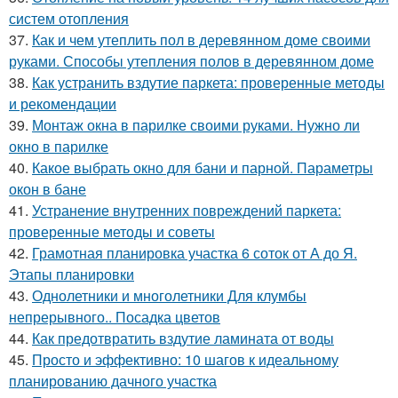
систем отопления
37.
Как и чем утеплить пол в деревянном доме своими
руками. Способы утепления полов в деревянном доме
38.
Как устранить вздутие паркета: проверенные методы
и рекомендации
39.
Монтаж окна в парилке своими руками. Нужно ли
окно в парилке
40.
Какое выбрать окно для бани и парной. Параметры
окон в бане
41.
Устранение внутренних повреждений паркета:
проверенные методы и советы
42.
Грамотная планировка участка 6 соток от А до Я.
Этапы планировки
43.
Однолетники и многолетники Для клумбы
непрерывного.. Посадка цветов
44.
Как предотвратить вздутие ламината от воды
45.
Просто и эффективно: 10 шагов к идеальному
планированию дачного участка