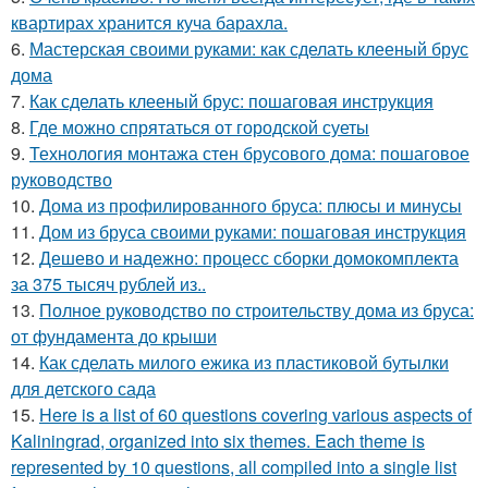
квартирах хранится куча барахла.
6.
Мастерская своими руками: как сделать клееный брус
дома
7.
Как сделать клееный брус: пошаговая инструкция
8.
Где можно спрятаться от городской суеты
9.
Технология монтажа стен брусового дома: пошаговое
руководство
10.
Дома из профилированного бруса: плюсы и минусы
11.
Дом из бруса своими руками: пошаговая инструкция
12.
Дешево и надежно: процесс сборки домокомплекта
за 375 тысяч рублей из..
13.
Полное руководство по строительству дома из бруса:
от фундамента до крыши
14.
Как сделать милого ежика из пластиковой бутылки
для детского сада
15.
Here is a list of 60 questions covering various aspects of
Kaliningrad, organized into six themes. Each theme is
represented by 10 questions, all compiled into a single list