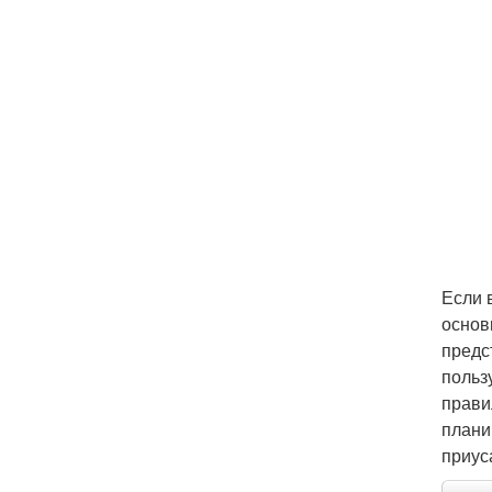
Если 
основ
предс
польз
прави
плани
приус