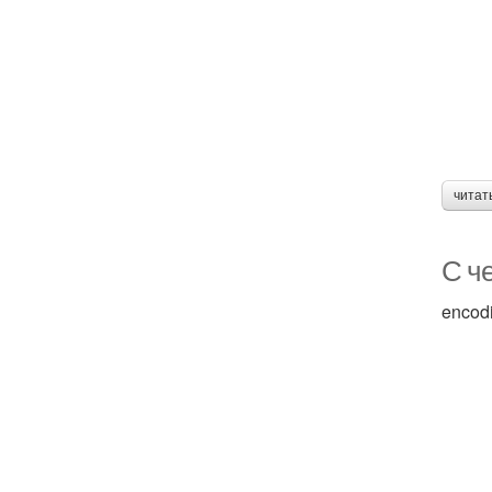
читат
С че
encod