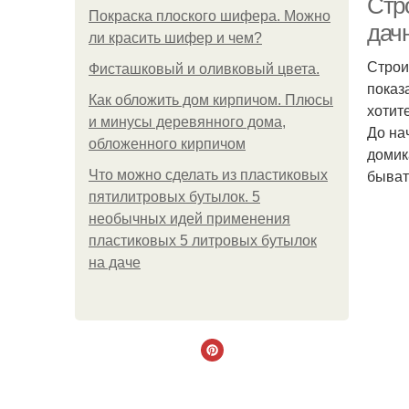
Стр
Покраска плоского шифера. Можно
дач
ли красить шифер и чем?
Строи
Фисташковый и оливковый цвета.
показ
Как обложить дом кирпичом. Плюсы
хотит
и минусы деревянного дома,
До на
обложенного кирпичом
домик
быват
Что можно сделать из пластиковых
пятилитровых бутылок. 5
необычных идей применения
пластиковых 5 литровых бутылок
на даче