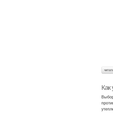
читат
Как
Выбор
проти
утепл