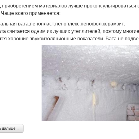
 приобретением материалов лучше проконсультироваться с 
. Чаще всего применяется:
альная вата;пенопласт;пеноплекс;пенофол;керамзит.
та считается одним из лучших утеплителей, поэтому многи
тся хорошие звукоизоляционные показатели. Вата не подве
ь дальше →