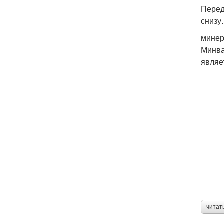
Перед
снизу
минер
Минва
являе
читат