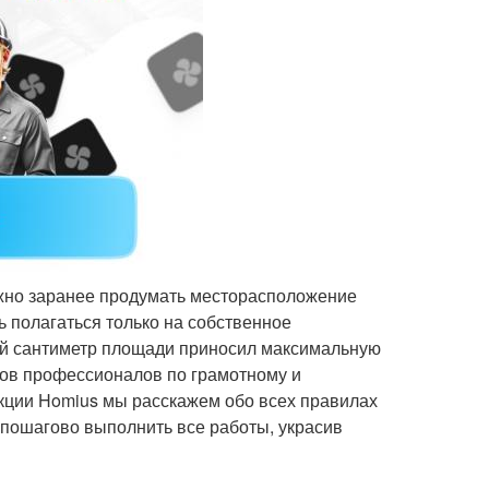
ажно заранее продумать месторасположение
сь полагаться только на собственное
дый сантиметр площади приносил максимальную
тов профессионалов по грамотному и
кции Homius мы расскажем обо всех правилах
 пошагово выполнить все работы, украсив