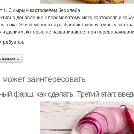
т 1. С сырым картофелем без хлеба
тивно добавление к перемолотому мясу картофеля и кабач
он, сока. Эти компоненты разбавляют мясную массу, котора
 изделиям, которые не разваливаются при переворачивани
отребуется:
ь дальше →
 может заинтересовать
ный фарш, как сделать. Третий этап: вве