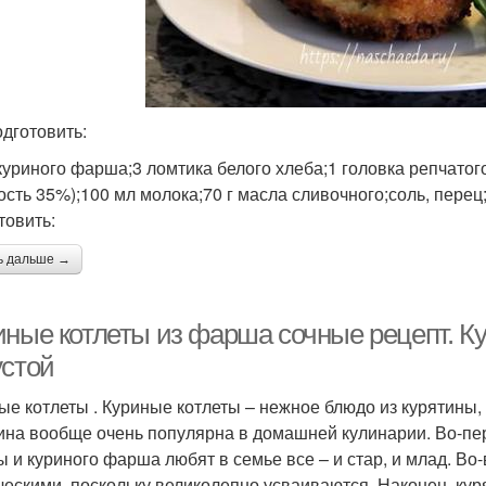
одготовить:
куриного фарша;3 ломтика белого хлеба;1 головка репчатого 
ость 35%);100 мл молока;70 г масла сливочного;соль, перец
товить:
ь дальше →
иные котлеты из фарша сочные рецепт. Ку
устой
ые котлеты . Куриные котлеты – нежное блюдо из курятины, 
ина вообще очень популярна в домашней кулинарии. Во-перв
ы и куриного фарша любят в семье все – и стар, и млад. Во
ческими, поскольку великолепно усваиваются. Наконец, куря