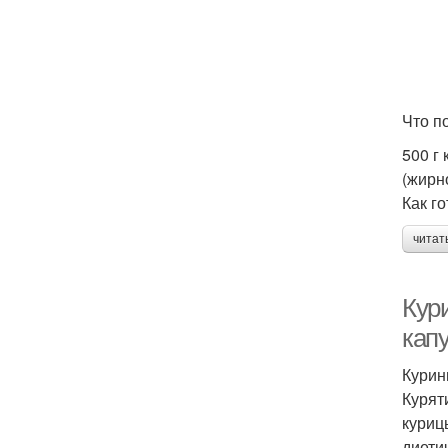
Что п
500 г 
(жирн
Как го
читат
Кур
кап
Курин
Курят
куриц
диети