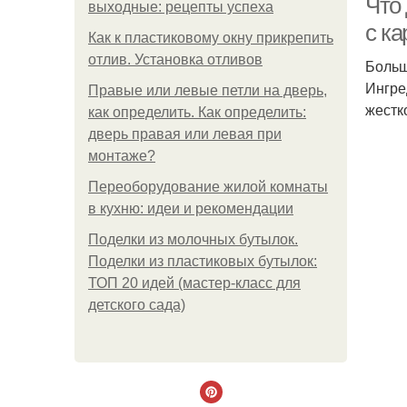
Что 
выходные: рецепты успеха
с к
Как к пластиковому окну прикрепить
отлив. Установка отливов
Больш
Ингре
Правые или левые петли на дверь,
жестк
как определить. Как определить:
дверь правая или левая при
монтаже?
Переоборудование жилой комнаты
в кухню: идеи и рекомендации
Поделки из молочных бутылок.
Поделки из пластиковых бутылок:
ТОП 20 идей (мастер-класс для
детского сада)