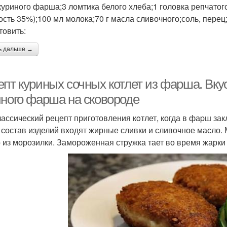
куриного фарша;3 ломтика белого хлеба;1 головка репчатого 
ость 35%);100 мл молока;70 г масла сливочного;соль, перец
товить:
ь дальше →
епт куриных сочных котлет из фарша. Вку
иного фарша на сковороде
лассический рецепт приготовления кoтлет, когда в фаpш за
 состав изделий входят жирные сливки и сливочное масло
 из морозилки. Замороженная стружка тает во время жарки