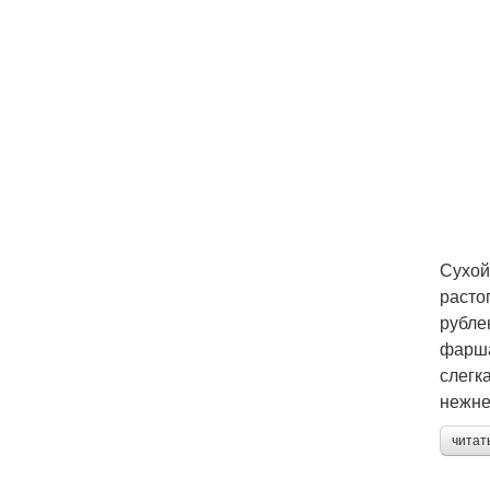
Сухой
расто
рубле
фарша
слегк
нежне
читат