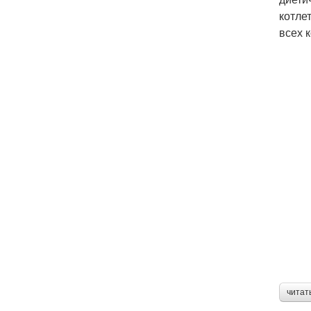
котле
всех 
читат