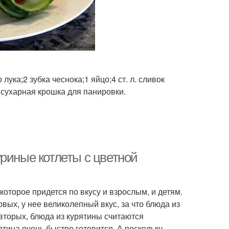
лука;2 зубка чеснока;1 яйцо;4 ст. л. сливок
;сухарная крошка для панировки.
риные котлеты с цветной
которое придется по вкусу и взрослым, и детям.
ых, у нее великолепный вкус, за что блюда из
-вторых, блюда из курятины считаются
тина очень быстро готовится. А поскольку