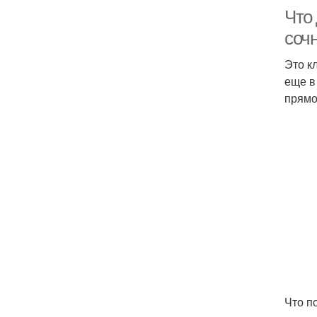
Что
соч
Это к
еще в
прямо
Что п