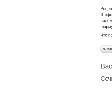
Рецеп
Эффек
волок
форму
Что п
читат
Вас
Соч