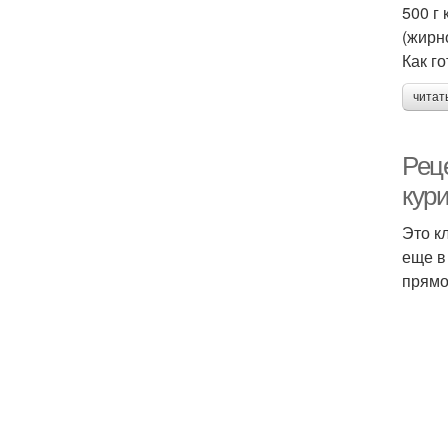
500 г 
(жирн
Как го
читат
Рец
кур
Это к
еще в
прямо