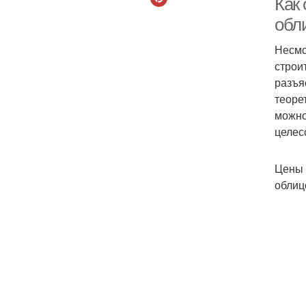
Как
обл
Несмо
строи
разъя
теоре
можно
целес
Цены 
облиц