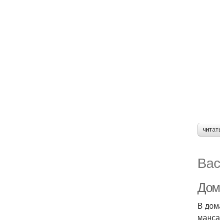
читат
Вас
Дом
В дом
манса