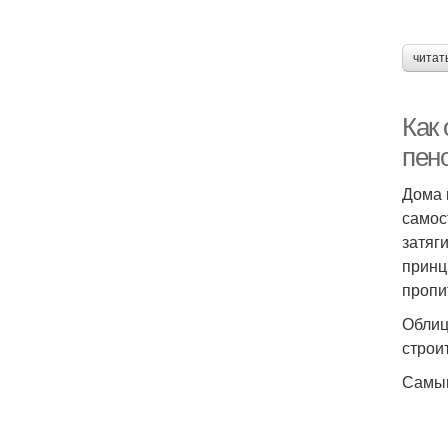
читат
Как
пен
Дома 
самос
затяг
принц
пропи
Облиц
строи
Самым