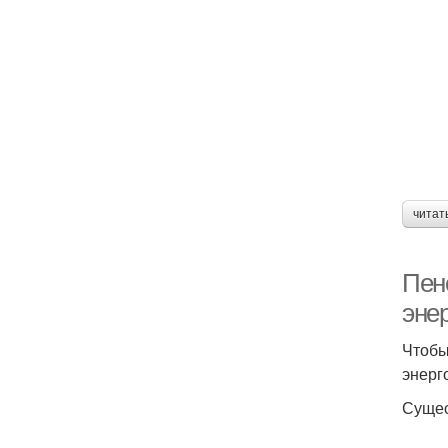
читат
Пено
эне
Чтобы
энерг
Сущес