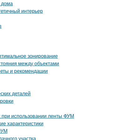
 дома
стетичный интерьер
в
Оптимальное зонирование
сстояния между объектами
веты и рекомендации
ских деталей
ировки
к при использовании ленты ФУМ
кие характеристики
ФУМ
дачного участка