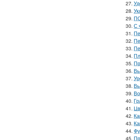
27.
Уд
28.
Ук
29.
ПО
30.
С 
31.
Пе
32.
Пе
33.
Пе
34.
Пл
35.
Пр
36.
Вы
37.
Ур
38.
Вы
39.
Во
40.
Гр
41.
Цв
42.
Ка
43.
Ка
44.
Фу
45.
Пр