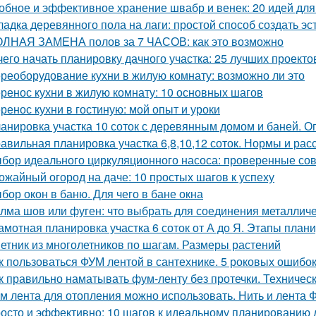
обное и эффективное хранение швабр и венек: 20 идей для
ладка деревянного пола на лаги: простой способ создать э
ЛНАЯ ЗАМЕНА полов за 7 ЧАСОВ: как это возможно
чего начать планировку дачного участка: 25 лучших проекто
реоборудование кухни в жилую комнату: возможно ли это
ренос кухни в жилую комнату: 10 основных шагов
ренос кухни в гостиную: мой опыт и уроки
анировка участка 10 соток с деревянным домом и баней. 
авильная планировка участка 6,8,10,12 соток. Нормы и ра
бор идеального циркуляционного насоса: проверенные со
ожайный огород на даче: 10 простых шагов к успеху
бор окон в баню. Для чего в бане окна
лма шов или фуген: что выбрать для соединения металличе
амотная планировка участка 6 соток от А до Я. Этапы план
етник из многолетников по шагам. Размеры растений
к пользоваться ФУМ лентой в сантехнике. 5 роковых ошибо
к правильно наматывать фум-ленту без протечки. Техничес
м лента для отопления можно использовать. Нить и лента 
осто и эффективно: 10 шагов к идеальному планированию 