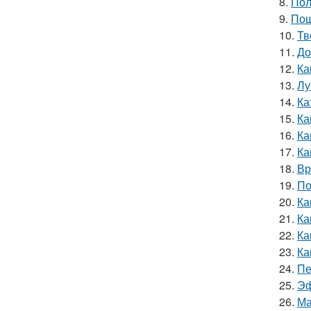
8.
Пол
9.
Пош
10.
Тв
11.
До
12.
Ка
13.
Лу
14.
Ка
15.
Ка
16.
Ка
17.
Ка
18.
Вр
19.
По
20.
Ка
21.
Ка
22.
Ка
23.
Ка
24.
Пе
25.
Эф
26.
Ма