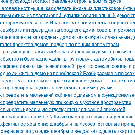
ное руководство: Как правильно строить дом из бруса
аговая инструкция: как сделать ёжика из пластиковой буты
орим ёжика из пластиковой бутылки: оригинальный декор с
стопримечательности Иваново: что посмотреть в первом те
к выбрать интерьер для загородного дома: советы и реком
чшие проекты загородных домов: как выбрать идеальный д
талог проектов домов: подбор по вашим параметрам
к разумно расставить мебель в маленьком доме: практичес
к быстро и безопасно удалить грунтовку с автомобиля: пош
к эффективно отмыть акриловый грунт со стекла: советы и
едно ли жить в доме из пеноблоков? Разбираемся в плюсах
чему самостоятельное проектирование дома — это не сам
к спроектировать дом своей мечты своими руками
к превратить маленький кабинет с диваном в функциональн
к превратить маленькую прихожую в уютное пространство
к выбрать идеальную отделку стен для вашей прихожей
репланировка или нет? Какие факторы влияют на решение 
фективное хранение швабры и пылесоса: основные прин
стер-класс по укладке швабры и ведра: как сделать квартир