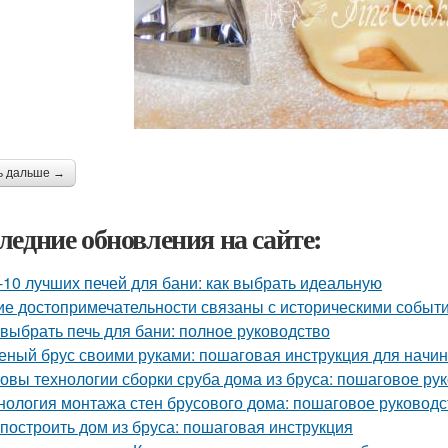
ь дальше →
ледние обновления на сайте:
-10 лучших печей для бани: как выбрать идеальную
ие достопримечательности связаны с историческими событ
 выбрать печь для бани: полное руководство
еный брус своими руками: пошаговая инструкция для нач
овы технологии сборки сруба дома из бруса: пошаговое ру
нология монтажа стен брусового дома: пошаговое руководс
 построить дом из бруса: пошаговая инструкция