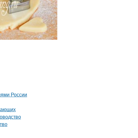
иями России
инающих
ководство
тво