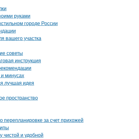
лки
воими руками
кстильном городе России
ендации
ля вашего участка
кие советы
аговая инструкция
 рекомендации
 и минусах
ая лучшая идея
ое пространство
о перепланировке за счет прихожей
ципы
у чистой и удобной