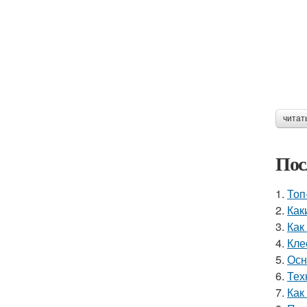
читат
Пос
1.
Топ
2.
Как
3.
Как
4.
Кле
5.
Осн
6.
Тех
7.
Как