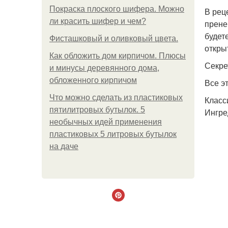
Покраска плоского шифера. Можно
В рец
ли красить шифер и чем?
прене
будет
Фисташковый и оливковый цвета.
откры
Как обложить дом кирпичом. Плюсы
Секре
и минусы деревянного дома,
обложенного кирпичом
Все э
Что можно сделать из пластиковых
Класс
пятилитровых бутылок. 5
Ингре
необычных идей применения
пластиковых 5 литровых бутылок
на даче