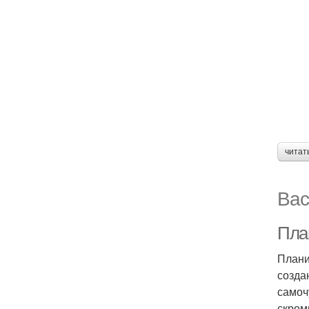
читат
Вас
Пла
Плани
созда
самоч
скром