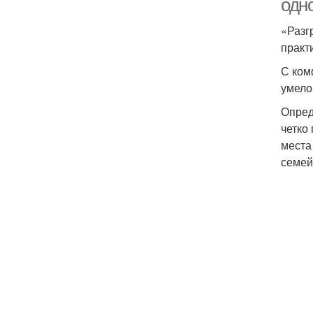
одн
«Разг
практ
С ком
умело
Опред
четко
места
семей