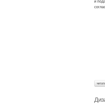
и под
согла
читат
Диз