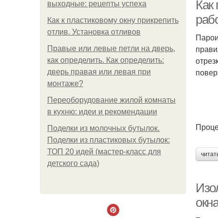
Как
выходные: рецепты успеха
раб
Как к пластиковому окну прикрепить
отлив. Установка отливов
Парои
прави
Правые или левые петли на дверь,
отрез
как определить. Как определить:
повер
дверь правая или левая при
монтаже?
Переоборудование жилой комнаты
в кухню: идеи и рекомендации
Проце
Поделки из молочных бутылок.
Поделки из пластиковых бутылок:
ТОП 20 идей (мастер-класс для
читат
детского сада)
Изо
окн