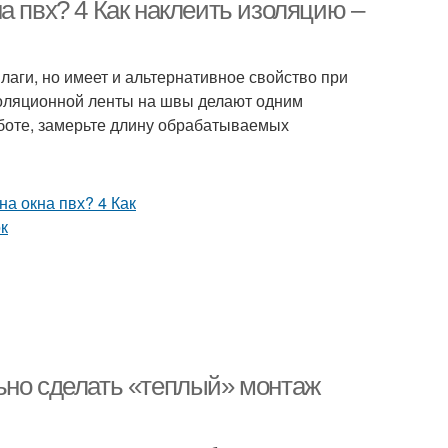
пластиковых окон
а пвх? 4 Как наклеить изоляцию –
аги, но имеет и альтернативное свойство при
оляционной ленты на швы делают одним
аботе, замерьте длину обрабатываемых
ьно сделать «теплый» монтаж