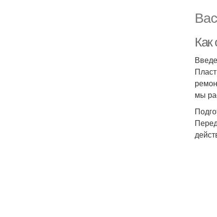
Вас
Как
Введ
Пласт
ремон
мы ра
Подго
Перед
дейст