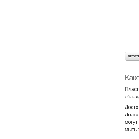
читат
Как
Пласт
облад
Досто
Долго
могут
мытью