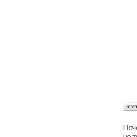
читат
Поче
не т