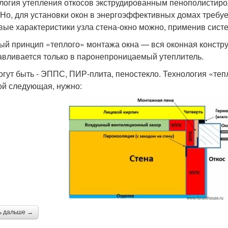
логия утепления откосов экструдированным пенополистиро
 Но, для установки окон в энергоэффективных домах требу
вые характеристики узла стена-окно можно, применив систе
ый принцип «теплого» монтажа окна — вся оконная констру
авливается только в паронепроницаемый утеплитель.
огут быть - ЭППС, ПИР-плита, пеностекло. Технология «теп
ой следующая, нужно:
ь дальше →