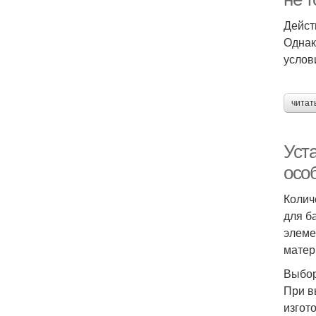
Дейст
Однак
услов
читат
Уста
осо
Колич
для б
элеме
матер
Выбор
При в
изгот