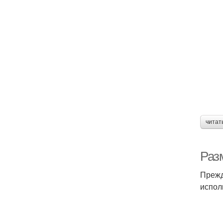
читат
Разм
Прежд
испол