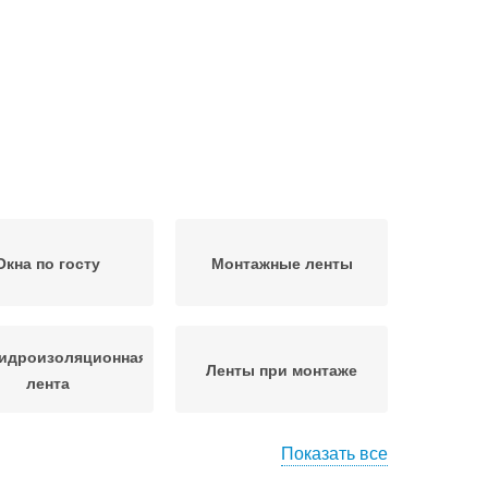
Окна по госту
Монтажные ленты
идроизоляционная
Ленты при монтаже
лента
Показать все
Изоляция для
астиковые окна