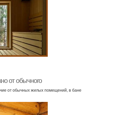
кно от обычного
ичие от обычных жилых помещений, в бане