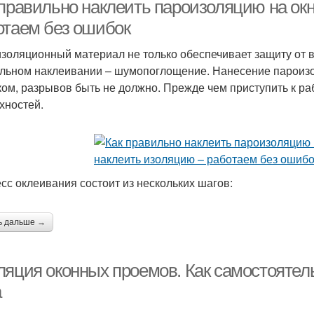
лента
 правильно наклеить пароизоляцию на окн
отаем без ошибок
золяционный материал не только обеспечивает защиту от вл
льном наклеивании – шумопоглощение. Нанесение пароиз
ком, разрывов быть не должно. Прежде чем приступить к р
хностей.
сс оклеивания состоит из нескольких шагов:
ь дальше →
ляция оконных проемов. Как самостоятел
а