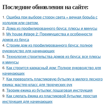
Последние обновления на сайте:
1.
Ошибка при выборе сторон света = вечная борьба с
холодом или светом.
2.
Дома из профилированного бруса: плюсы и минусы
3.
My house #stage 2: Преимущества и особенности
домов из бруса
4.
Строим дом из профилированного бруса: полное
руководство для начинающих
5.
Технология строительства домов из бруса: все плюсы
и минусы
6.
Как строится каркасный дом: Полное руководство для
начинающих
7.
Как превратить пластиковую бутылку в милого лесного
ежика: мастер-класс для творческих рук
8.
Творим ежика из бутылки: пошаговая инструкция
9.
Как сделать ёжика из пластиковой бутылки: простая
инструкция для начинающих