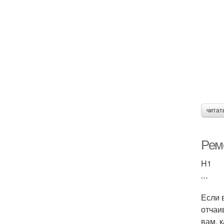
читат
Рем
H1
```
Если 
отчаи
вам, 