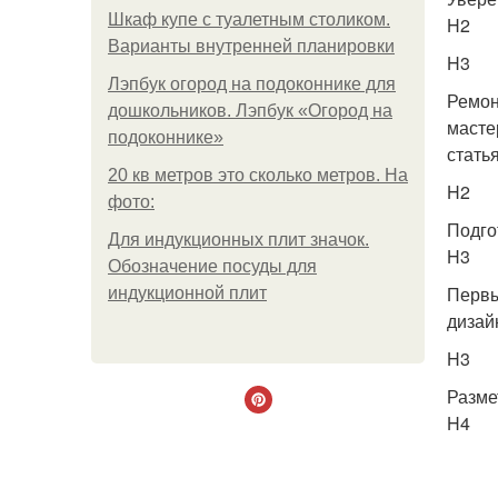
Шкаф купе с туалетным столиком.
H2
Варианты внутренней планировки
H3
Лэпбук огород на подоконнике для
Ремон
дошкольников. Лэпбук «Огород на
масте
подоконнике»
стать
20 кв метров это сколько метров. На
H2
фото:
Подго
Для индукционных плит значок.
H3
Обозначение посуды для
Первы
индукционной плит
дизай
H3
Разме
H4