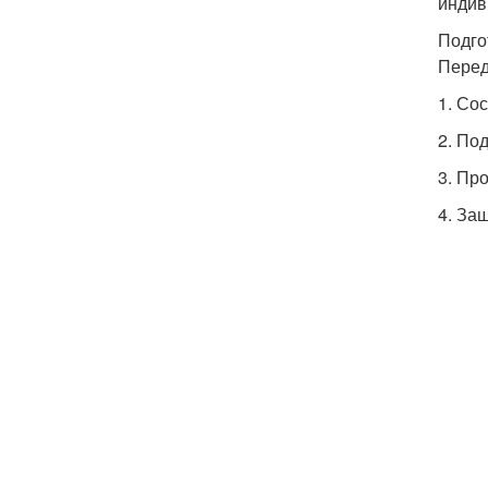
индив
Подго
Перед
1. Со
2. По
3. Пр
4. За