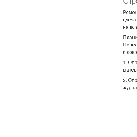
Стро
Ремон
сдела
начат
Плани
Перед
и сок
1. Оп
матер
2. Оп
журна