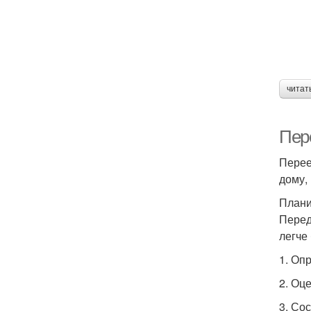
читат
Пере
Перее
дому,
Плани
Перед
легче
1. Оп
2. Оц
3. Со