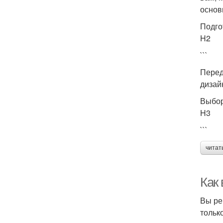
основ
Подго
H2
```
Перед
дизай
Выбор
H3
```
читат
Как
Вы ре
тольк