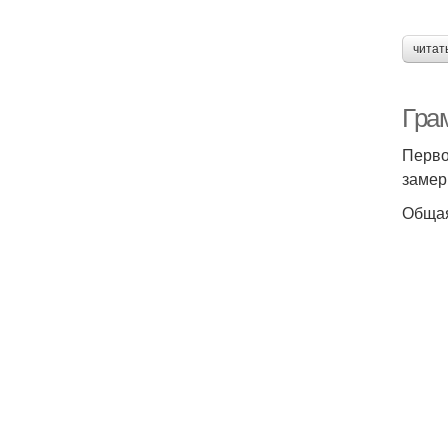
читат
Грам
Перво
замер
Общая