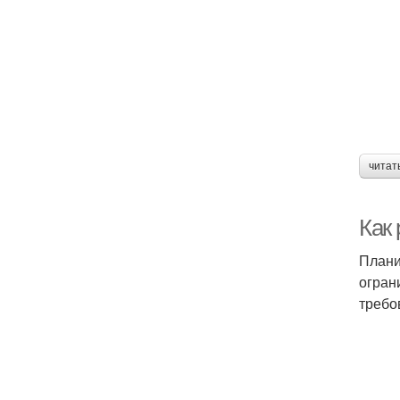
читат
Как
Плани
огран
требо