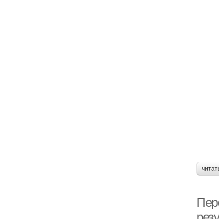
читат
Пер
резу