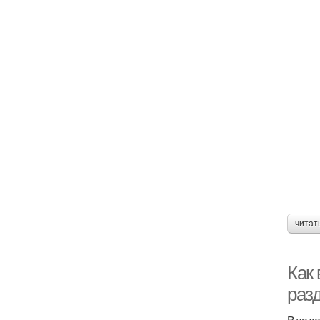
читат
Как
раз