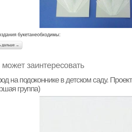
оздания букетанеобходимы:
ь дальше →
 может заинтересовать
од на подоконнике в детском саду. Проек
ршая группа)