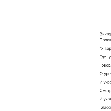
Викто
Проек
"У во
Где т
Говоря
Огуре
И укро
Смотр
И ухо
Класс