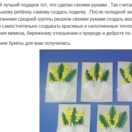
 лучший подарок тот, что сделан своими руками . Так счита
ькому ребёнку самому создать поделку . После холодной з
танники средней группы решили своими руками создать мал
о самостоятельно создавать красивые и наполненные теплот
ния мимоза, бережному отношению к природе и доброте по
акие букеты для мам получились.