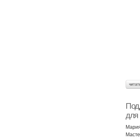
читат
Под
для
Мария
Масте