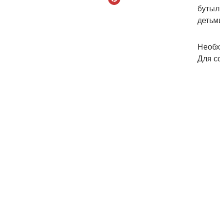
бутыл
детьм
Необх
Для с