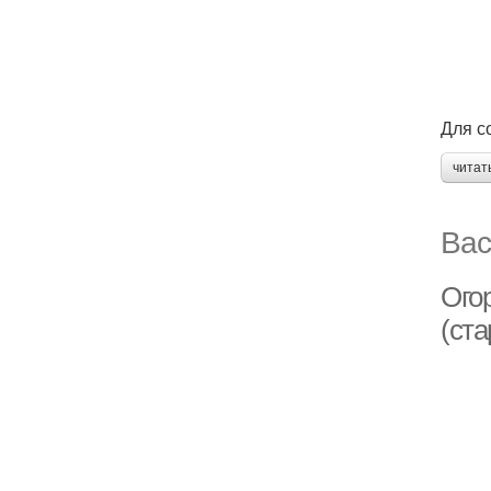
Для с
читат
Вас
Огор
(ста