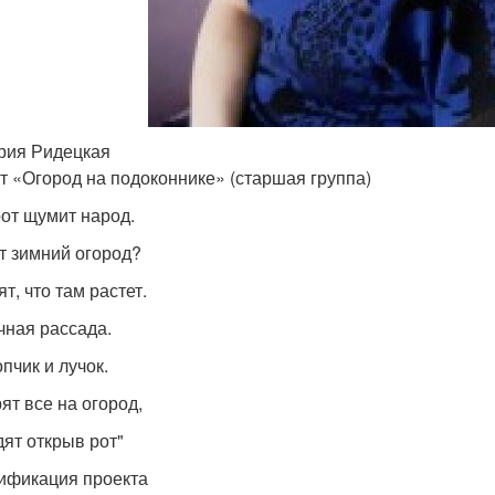
рия Ридецкая
т «Огород на подоконнике» (старшая группа)
рот щумит народ.
ут зимний огород?
т, что там растет.
чная рассада.
пчик и лучок.
ят все на огород,
дят открыв рот"
ификация проекта