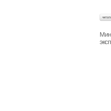
читат
Мин
экс