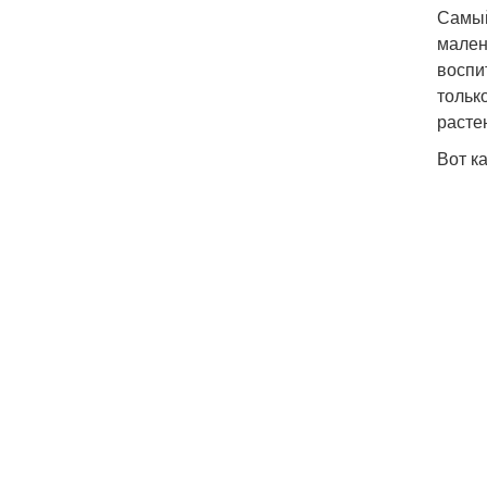
Самый
мален
воспи
тольк
расте
Вот к