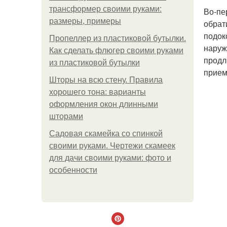
трансформер своими руками:
Во-пе
размеры, примеры
обрат
подок
Пропеллер из пластиковой бутылки.
наруж
Как сделать флюгер своими руками
продл
из пластиковой бутылки
прием
Шторы на всю стену. Правила
хорошего тона: варианты
оформления окон длинными
шторами
Садовая скамейка со спинкой
своими руками. Чертежи скамеек
для дачи своими руками: фото и
особенности