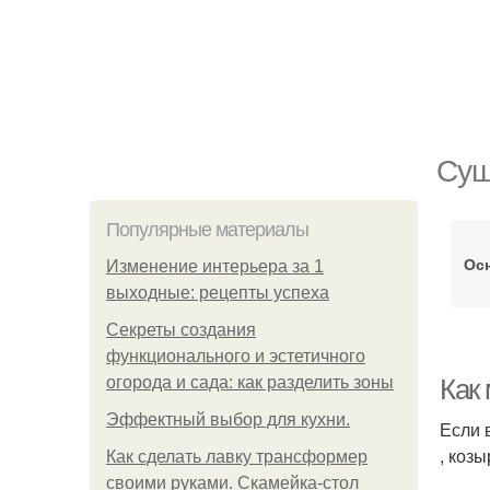
Сущ
Популярные материалы
Ос
Изменение интерьера за 1
выходные: рецепты успеха
Секреты создания
функционального и эстетичного
огорода и сада: как разделить зоны
Как
Эффектный выбор для кухни.
Если 
, коз
Как сделать лавку трансформер
своими руками. Скамейка-стол