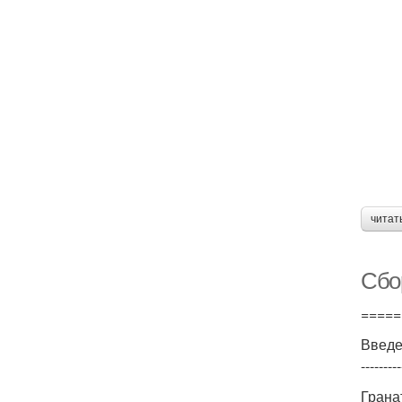
читат
Сбо
=====
Введ
---------
Грана