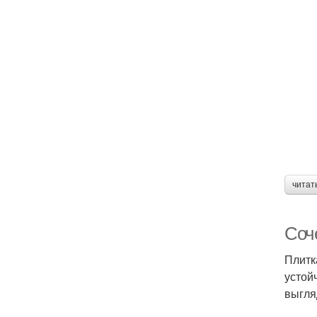
читат
Соче
Плитк
устой
выгля