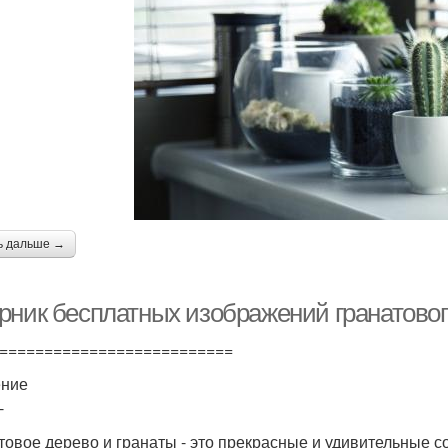
ь дальше →
рник бесплатных изображений гранатового
==========================
ение
-
товое дерево и гранаты - это прекрасные и удивительные с