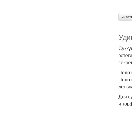
читат
Уди
Сукку
эстет
секре
Подго
Подго
лёгки
Для с
и тор