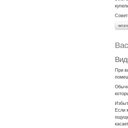
купел
Совет
читат
Вас
Вид
При в
помещ
Обычн
котор
Избыт
Если 
ощуще
касае