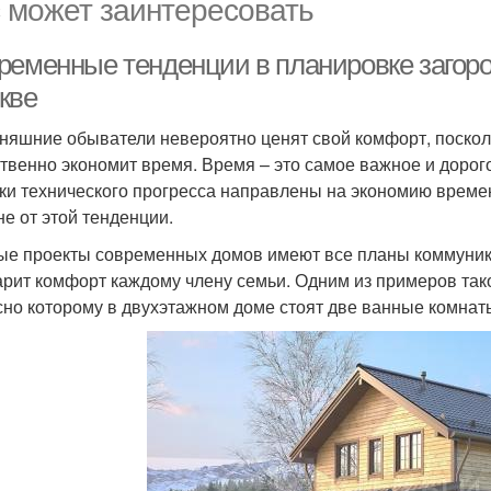
 может заинтересовать
ременные тенденции в планировке загоро
кве
няшние обыватели невероятно ценят свой комфорт, посколь
твенно экономит время. Время – это самое важное и дорого
ки технического прогресса направлены на экономию времен
не от этой тенденции.
ые проекты современных домов имеют все планы коммуника
арит комфорт каждому члену семьи. Одним из примеров так
сно которому в двухэтажном доме стоят две ванные комнат