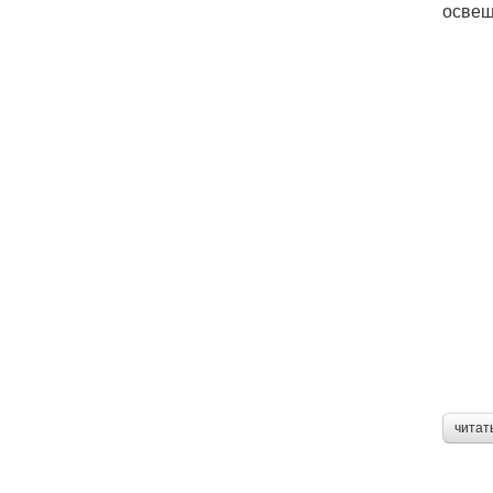
освещ
читат