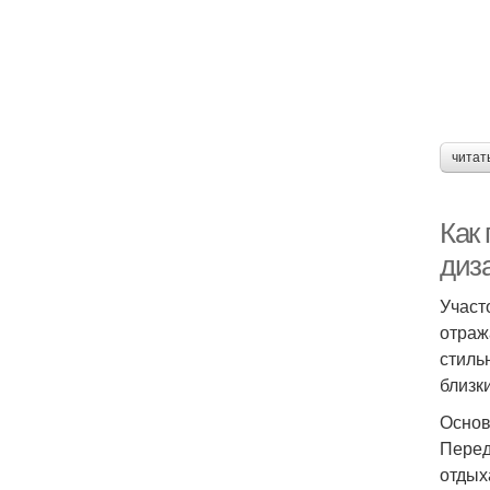
читат
Как 
диз
Участ
отраж
стиль
близк
Основ
Перед
отдых