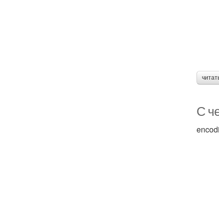
читат
С че
encod