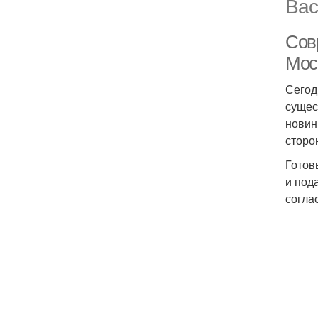
Вас
Сов
Мос
Сегод
сущес
новин
сторо
Готов
и под
согла