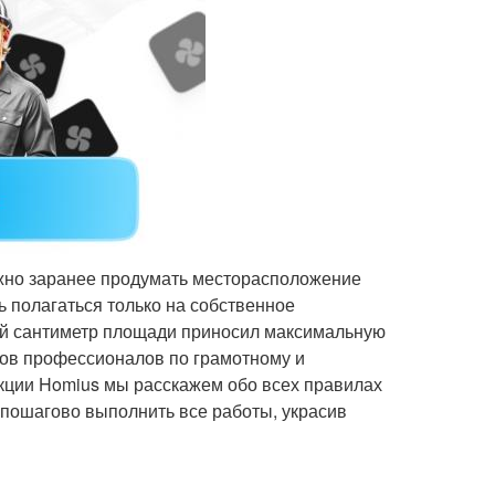
ажно заранее продумать месторасположение
сь полагаться только на собственное
дый сантиметр площади приносил максимальную
тов профессионалов по грамотному и
кции Homius мы расскажем обо всех правилах
 пошагово выполнить все работы, украсив