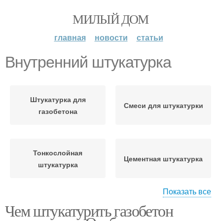
МИЛЫЙ ДОМ
главная
новости
статьи
Внутренний штукатурка
Штукатурка для
Смеси для штукатурки
газобетона
Тонкослойная
Цементная штукатурка
штукатурка
Показать все
Чем штукатурить газобетон
Штукатурка по
Штукатурки для
газоблоку
газобетона