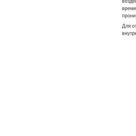
возде
време
прони
Для о
внутр