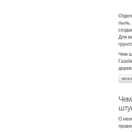
Отдел
пыль.
созда
Для в
грунт
Чем ш
Газоб
дерев
читат
Чем 
шту
О нео
прави