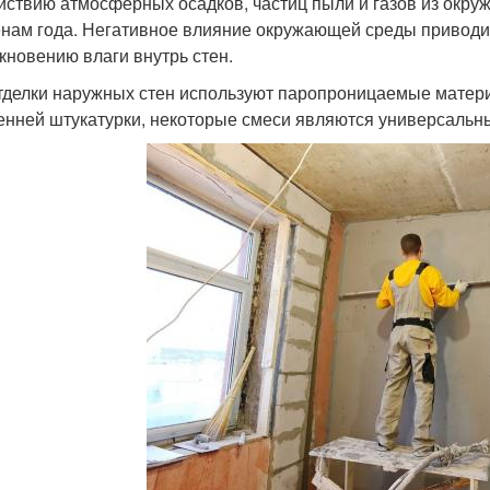
йствию атмосферных осадков, частиц пыли и газов из окру
нам года. Негативное влияние окружающей среды приводит
кновению влаги внутрь стен.
тделки наружных стен используют паропроницаемые материа
енней штукатурки, некоторые смеси являются универсальн