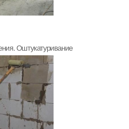
щения. Оштукатуривание