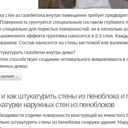
ка стен из газобетона внутри помещения требует предварит
 Поверхность грунтуется специальным составом глубокого 
н специально для пористых поверхностей, он в несколько 
ыраженного эффекта грунтовка наносится в 2-3 слоя. Каж
ованием. Состав наносится на стены кисточкой или валиком
тукатурить газобетон внутри дома?
етон способствует созданию оптимального микроклимата в п
янных домах.
ь дальше →
и как штукатурить стены из пеноблока и 
катурки наружных стен из пеноблоков
бходимости отделки поверхности конструкций из ячеистого б
льно штукатурить стены из пеноблока снаружи здания. На