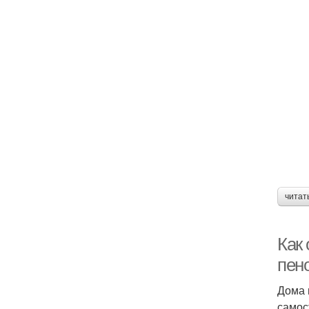
читат
Как
пен
Дома 
самос