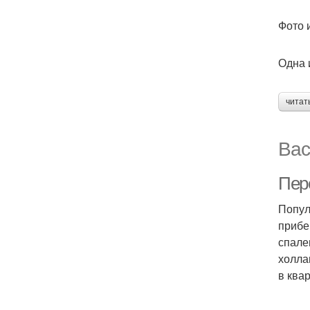
Фото и
Одна 
читат
Вас
Пер
Попул
прибе
спале
холла
в ква