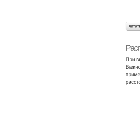
читат
Рас
При в
Важно
приме
расст