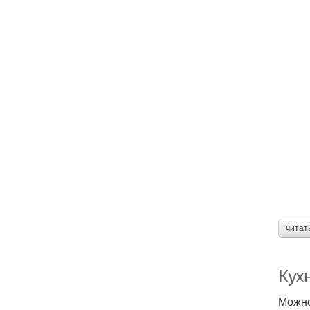
читат
Кух
Можно