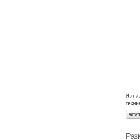
Из на
техник
читат
Разм