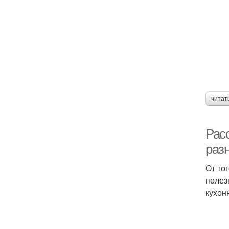
читат
Расс
раз
От то
полез
кухон