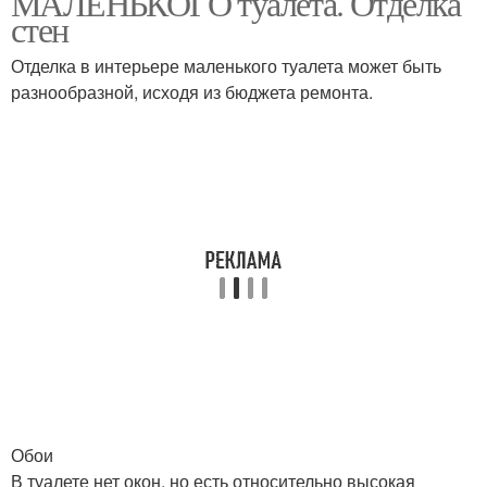
МАЛЕНЬКОГО туалета. Отделка
стен
Отделка в интерьере маленького туалета может быть
Плитка в маленький
разнообразной, исходя из бюджета ремонта.
Туалет в экостиле
туалет
Туалет с подвесным
Туалет в квартире
унитазом
Ремонт в туалете
Раковина в туалете
Туалет с инсталляцией
Обои
В туалете нет окон, но есть относительно высокая