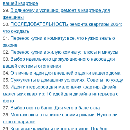
вашей квартире
29.
В одиночку и успешно: ремонт в квартире для
женщины
30.
ПОСЛЕДОВАТЕЛЬНОСТЬ ремонта квартиры 2024:
что ожидать
31.
Перенос кухни в комнату: все, что нужно знать о
законе
32.
Перенос кухни в жилую комнату: плюсы и минусы
33.
Выбор идеального циркуляционного насоса для
вашей системы отопления
34.
Отличные идеи для внешней отделки вашего дома
35.
Суккуленты в домашних условиях. Советы по уходу
36.
Идеи интерьеров для маленьких квартир. Дизайн
маленьких квартир: 10 идей для дизайна интерьера с
фото
37.
Выбор окон в баню. Для чего в бане окна
38.
Монтаж окна в парилке своими руками. Нужно ли
окно в парилке
39.
Красивые клумбы из многолетников. Подбор