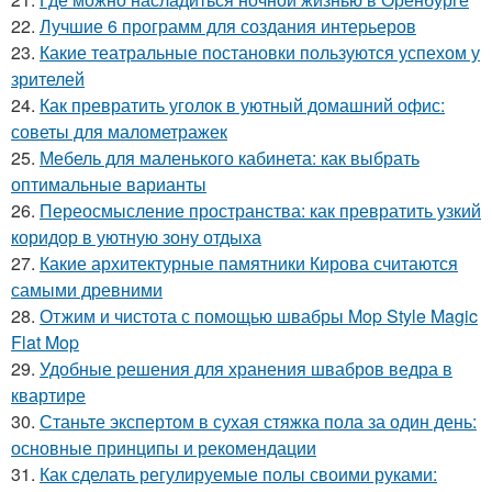
22.
Лучшие 6 программ для создания интерьеров
23.
Какие театральные постановки пользуются успехом у
зрителей
24.
Как превратить уголок в уютный домашний офис:
советы для малометражек
25.
Мебель для маленького кабинета: как выбрать
оптимальные варианты
26.
Переосмысление пространства: как превратить узкий
коридор в уютную зону отдыха
27.
Какие архитектурные памятники Кирова считаются
самыми древними
28.
Отжим и чистота с помощью швабры Mop Style Magic
Flat Mop
29.
Удобные решения для хранения швабров ведра в
квартире
30.
Станьте экспертом в сухая стяжка пола за один день:
основные принципы и рекомендации
31.
Как сделать регулируемые полы своими руками: