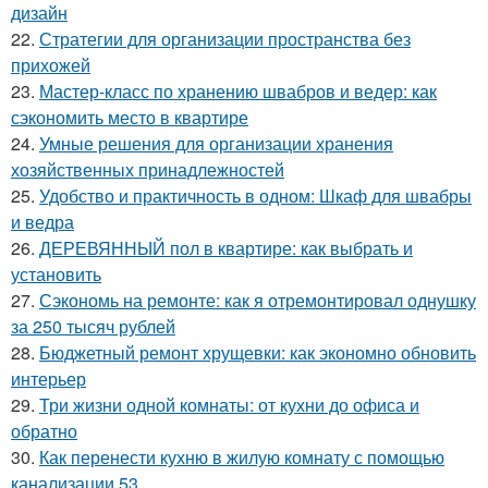
дизайн
22.
Стратегии для организации пространства без
прихожей
23.
Мастер-класс по хранению швабров и ведер: как
сэкономить место в квартире
24.
Умные решения для организации хранения
хозяйственных принадлежностей
25.
Удобство и практичность в одном: Шкаф для швабры
и ведра
26.
ДЕРЕВЯННЫЙ пол в квартире: как выбрать и
установить
27.
Сэкономь на ремонте: как я отремонтировал однушку
за 250 тысяч рублей
28.
Бюджетный ремонт хрущевки: как экономно обновить
интерьер
29.
Три жизни одной комнаты: от кухни до офиса и
обратно
30.
Как перенести кухню в жилую комнату с помощью
канализации 53