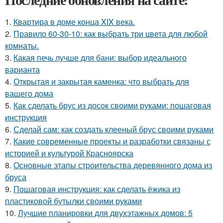
1.
Квартира в доме конца XIX века.
2.
Правило 60-30-10: как выбрать три цвета для любой
комнаты.
3.
Какая печь лучше для бани: выбор идеального
варианта
4.
Открытая и закрытая каменка: что выбрать для
вашего дома
5.
Как сделать брус из досок своими руками: пошаговая
инструкция
6.
Сделай сам: как создать клееный брус своими руками
7.
Какие современные проекты и разработки связаны с
историей и культурой Красноярска
8.
Основные этапы строительства деревянного дома из
бруса
9.
Пошаговая инструкция: как сделать ёжика из
пластиковой бутылки своими руками
10.
Лучшие планировки для двухэтажных домов: 5