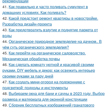
рекомендации
41.
Как правильно и часто поливать суккулент в
домашних условиях. Как поливать?
42.
Какой предстоит ремонт квартиры в новостройке.
Разработка дизайн-проекта
43.
Как предотвратить вздутие и поднятие паркета от
воды
44.
Органическое природное земледелие на дачном.. В
чём суть органического земледелия?
45.
Как перейти на органическое садоводство.
Механическая обработка почвы
46.
Как сделать комнату уютной и красивой своими
руками. DIY мебель и декор: как освежить интерьер
своими руками за пару дней
47.
Как создать мини-огород на подоконнике с
подсветкой: подходы и инструменты
48.
Выбираем окна для бани и сауны в 2023 году. Выбор
размера и материала для оконной конструкции
49.
Сборник бесплатных изображений гранатового