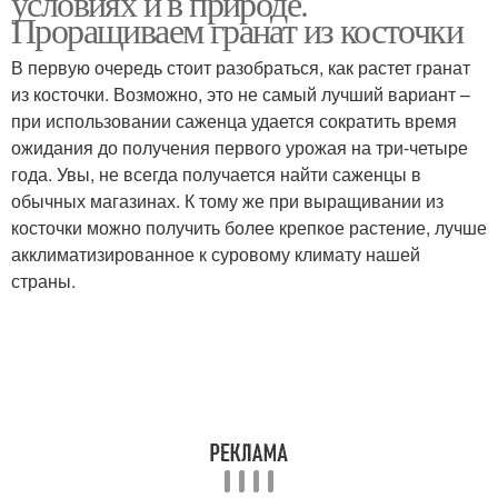
условиях и в природе.
Проращиваем гранат из косточки
В первую очередь стоит разобраться, как растет гранат
Гранат в открытый
из косточки. Возможно, это не самый лучший вариант –
Вкусные гранаты
грунт
при использовании саженца удается сократить время
ожидания до получения первого урожая на три-четыре
года. Увы, не всегда получается найти саженцы в
обычных магазинах. К тому же при выращивании из
Комнатный гранат
Карликовый гранат
косточки можно получить более крепкое растение, лучше
акклиматизированное к суровому климату нашей
страны.