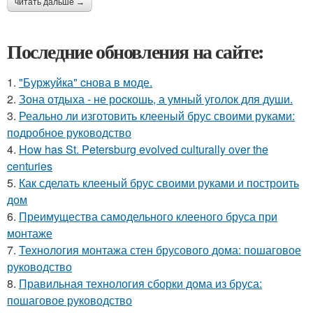
читать дальше →
Последние обновления на сайте:
1.
"Буржуйка" cнова в моде.
2.
Зона отдыха - не роcкошь, а умный уголок для души.
3.
Реально ли изготовить клееный брус своими руками:
подробное руководство
4.
How has St. Petersburg evolved culturally over the
centuries
5.
Как сделать клееный брус своими руками и построить
дом
6.
Преимущества самодельного клееного бруса при
монтаже
7.
Технология монтажа стен брусового дома: пошаговое
руководство
8.
Правильная технология сборки дома из бруса:
пошаговое руководство