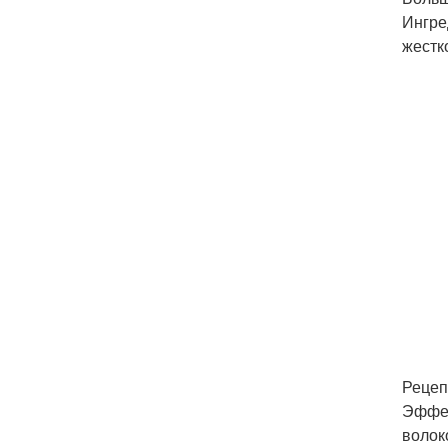
Ингре
жестк
Рецеп
Эффек
волок