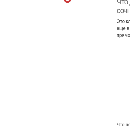
Что
соч
Это к
еще в
прямо
Что п