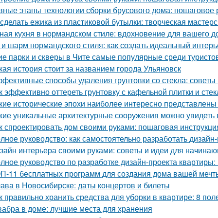
вные этапы технологии сборки брусового дома: пошаговое 
 сделать ежика из пластиковой бутылки: творческая мастер
ная кухня в нормандском стиле: вдохновение для вашего д
 и шарм нормандского стиля: как создать идеальный интерь
ие парки и скверы в Чите самые популярные среди туристо
кая история стоит за названием города Ульяновск
фективные способы удаления грунтовки со стекла: советы
к эффективно оттереть грунтовку с кафельной плитки и сте
кие исторические эпохи наиболее интересно представлены
кие уникальные архитектурные сооружения можно увидеть 
к спроектировать дом своими руками: пошаговая инструкци
лное руководство: как самостоятельно разработать дизайн
зайн интерьера своими руками: советы и идеи для начина
лное руководство по разработке дизайн-проекта квартиры:
П-11 бесплатных программ для создания дома вашей мечт
ава в Новосибирске: даты концертов и билеты
к правильно хранить средства для уборки в квартире: 8 пол
абра в доме: лучшие места для хранения