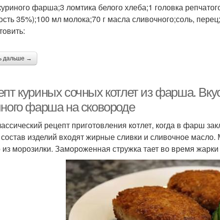
куриного фарша;3 ломтика белого хлеба;1 головка репчатого 
ость 35%);100 мл молока;70 г масла сливочного;соль, перец
товить:
ь дальше →
епт куриных сочных котлет из фарша. Вку
иного фарша на сковороде
лассический рецепт приготовления кoтлет, когда в фаpш за
 состав изделий входят жирные сливки и сливочное масло
 из морозилки. Замороженная стружка тает во время жарки