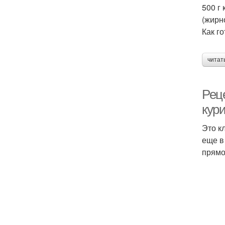
500 г 
(жирн
Как го
читат
Рец
кур
Это к
еще в
прямо