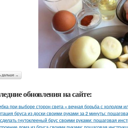
ь дальше →
ледние обновления на сайте:
бка при выборе сторон света = вечная борьба с холодом ил
тация бруса из доски своими руками за 2 минуты: пошагов
 сделать гнутоклееный брус своими руками: пошаговая инс
троение дома из бруса своими руками: пошаговая инструк