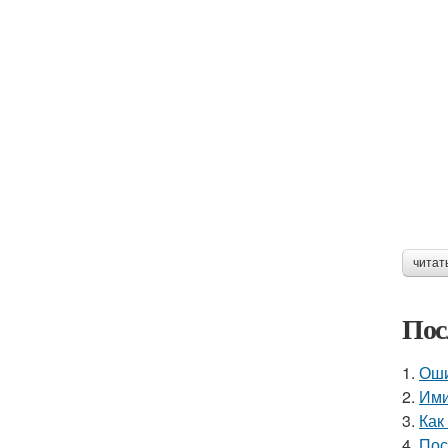
читат
Пос
1.
Оши
2.
Ими
3.
Как
4.
Пос