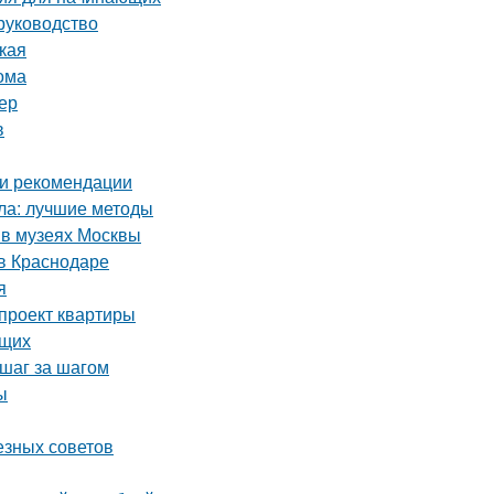
руководство
ская
ома
ер
в
 и рекомендации
кла: лучшие методы
 в музеях Москвы
в Краснодаре
я
-проект квартиры
ющих
 шаг за шагом
ы
езных советов