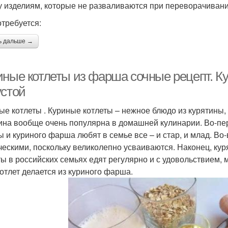
 изделиям, которые не разваливаются при переворачивани
отребуется:
ь дальше →
иные котлеты из фарша сочные рецепт. Ку
устой
ые котлеты . Куриные котлеты – нежное блюдо из курятины, 
ина вообще очень популярна в домашней кулинарии. Во-перв
ы и куриного фарша любят в семье все – и стар, и млад. Во
ческими, поскольку великолепно усваиваются. Наконец, куря
ты в российских семьях едят регулярно и с удовольствием, 
котлет делается из куриного фарша.