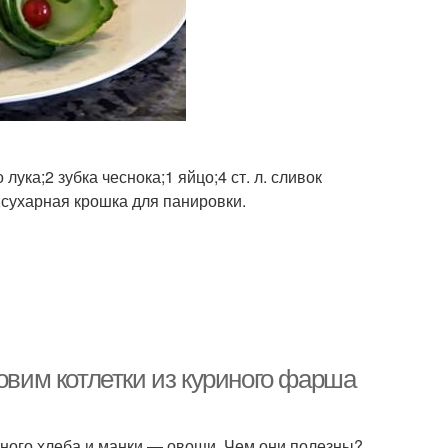
лука;2 зубка чеснока;1 яйцо;4 ст. л. сливок
;сухарная крошка для панировки.
овим котлетки из куриного фарша
ного хлеба и манки — овощи. Чем они полезны?