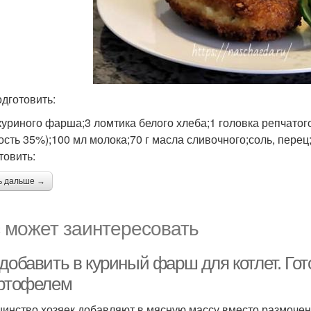
одготовить:
куриного фарша;3 ломтика белого хлеба;1 головка репчатого 
ость 35%);100 мл молока;70 г масла сливочного;соль, перец
товить:
ь дальше →
 может заинтересовать
добавить в куриный фарш для котлет. Гот
артофелем
инство хозяек добавляют в мясную массу вместо размочен