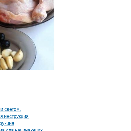
и светом.
ая инструкция
трукция
ция для начинающих