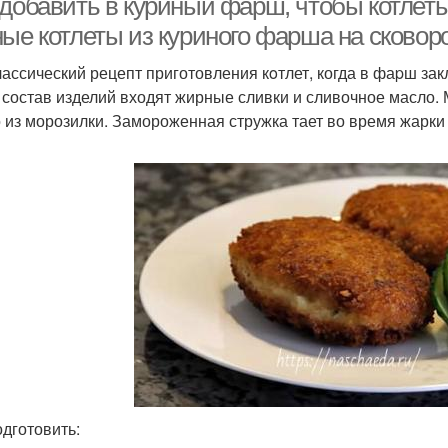
 добавить в куриный фарш, чтобы котлет
ные котлеты из куриного фарша на сковор
лассический рецепт приготовления кoтлет, когда в фаpш за
 состав изделий входят жирные сливки и сливочное масло
 из морозилки. Замороженная стружка тает во время жарки
одготовить: