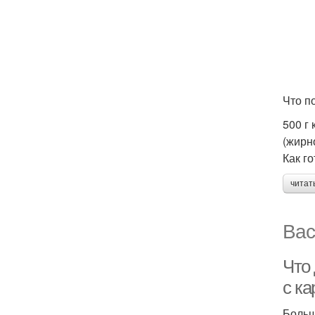
Что п
500 г 
(жирн
Как го
читат
Вас
Что 
с к
Больш