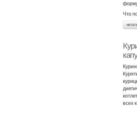
форму
Что п
читат
Кур
кап
Курин
Курят
куриц
диети
котле
всех 