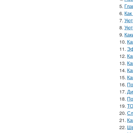
5.
Гла
6.
Как
7.
Уют
8.
Уют
9.
Как
10.
Ка
11.
Эф
12.
Ка
13.
Ка
14.
Ка
15.
Ка
16.
По
17.
Ди
18.
По
19.
ТО
20.
Сл
21.
Ка
22.
Шв