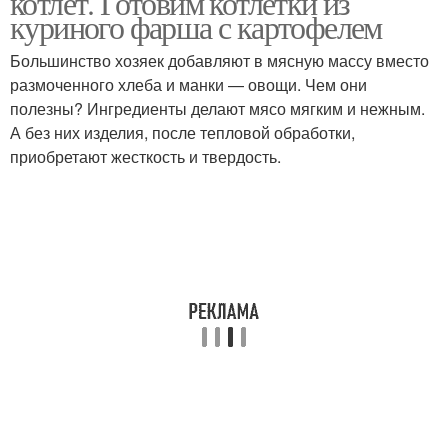
котлет. Готовим котлетки из
куриного фарша с картофелем
Большинство хозяек добавляют в мясную массу вместо
Котлеты с цветной
размоченного хлеба и манки — овощи. Чем они
Котлеты из курицы
капустой
полезны? Ингредиенты делают мясо мягким и нежным.
А без них изделия, после тепловой обработки,
приобретают жесткость и твердость.
Котлеты из фарша