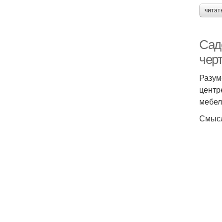
читат
Сад
чер
Разум
центр
мебел
Смысл