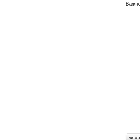
Важно
читат