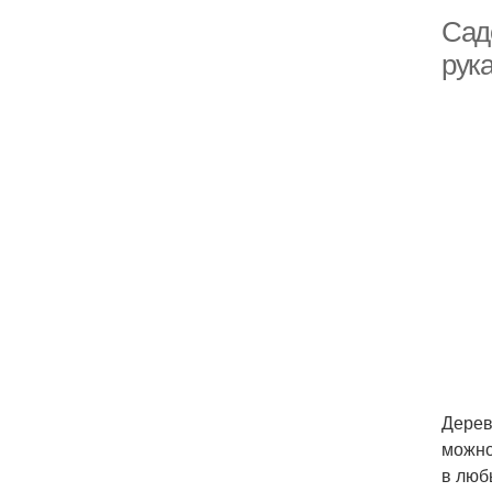
Сад
рук
Дерев
можно
в люб