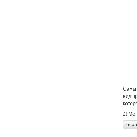
Самый
вид п
котор
2) Ме
читат