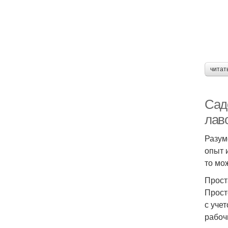
читат
Сад
лав
Разум
опыт 
то мо
Прост
Прост
с уче
рабоч