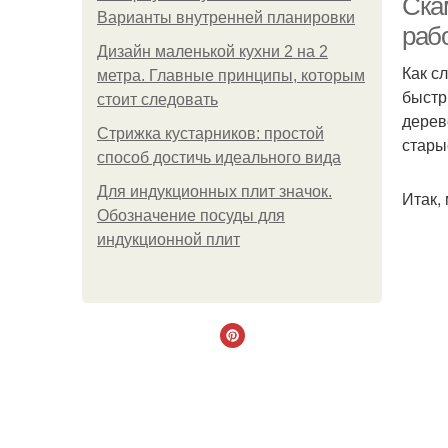
Ска
Варианты внутренней планировки
раб
Дизайн маленькой кухни 2 на 2
Как с
метра. Главные принципы, которым
быстр
стоит следовать
дерев
Стрижка кустарников: простой
стары
способ достичь идеального вида
Для индукционных плит значок.
Итак,
Обозначение посуды для
индукционной плит