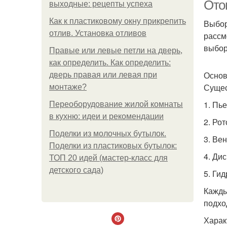
Ото
выходные: рецепты успеха
Как к пластиковому окну прикрепить
Выбор
отлив. Установка отливов
рассм
выбор
Правые или левые петли на дверь,
как определить. Как определить:
Основ
дверь правая или левая при
Сущес
монтаже?
1. Пь
Переоборудование жилой комнаты
в кухню: идеи и рекомендации
2. Ро
Поделки из молочных бутылок.
3. Ве
Поделки из пластиковых бутылок:
4. Ди
ТОП 20 идей (мастер-класс для
детского сада)
5. Ги
Кажды
подхо
Харак