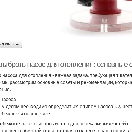
ь дальше →
 выбрать насос для отопления: основные
 насоса для отопления - важная задача, требующая тщател
е мы рассмотрим основные советы и рекомендации, которые
ения.
п насоса
м делом необходимо определиться с типом насоса. Сущест
обежные и поршневые.
обежные насосы используются для перекачки жидкостей с 
нове центробежной силы, которая создается вращающимся 