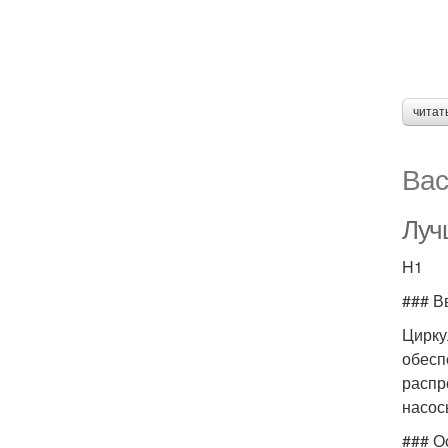
читат
Вас
Луч
H1
### В
Цирку
обесп
распр
насос
### О