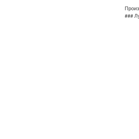
Произ
### Л