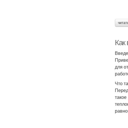
читат
Как
Введ
Приве
для о
работ
Что т
Перед
такое
тепло
равно