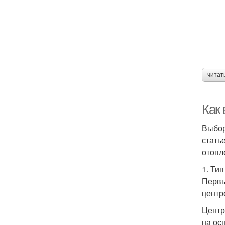
читат
Как
Выбор
стать
отопл
1. Ти
Первы
центр
Центр
на ос