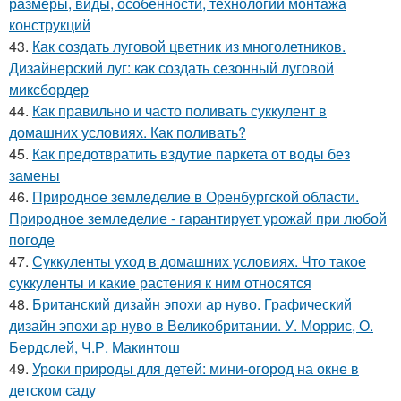
размеры, виды, особенности, технологии монтажа
конструкций
43.
Как создать луговой цветник из многолетников.
Дизайнерский луг: как создать сезонный луговой
миксбордер
44.
Как правильно и часто поливать суккулент в
домашних условиях. Как поливать?
45.
Как предотвратить вздутие паркета от воды без
замены
46.
Природное земледелие в Оренбургской области.
Природное земледелие - гарантирует урожай при любой
погоде
47.
Суккуленты уход в домашних условиях. Что такое
суккуленты и какие растения к ним относятся
48.
Британский дизайн эпохи ар нуво. Графический
дизайн эпохи ар нуво в Великобритании. У. Моррис, О.
Бердслей, Ч.Р. Макинтош
49.
Уроки природы для детей: мини-огород на окне в
детском саду