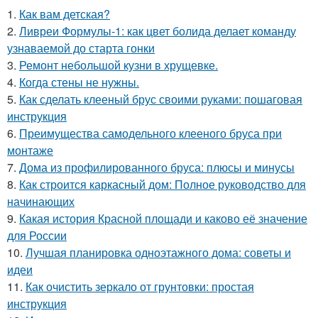
1.
Как вам детская?
2.
Ливреи Формулы-1: как цвет болида делает команду
узнаваемой до старта гонки
3.
Ремонт небольшой кузни в хрущевке.
4.
Когда стены не нужны.
5.
Как сделать клееный брус своими руками: пошаговая
инструкция
6.
Преимущества самодельного клееного бруса при
монтаже
7.
Дома из профилированного бруса: плюсы и минусы
8.
Как строится каркасный дом: Полное руководство для
начинающих
9.
Какая история Красной площади и каково её значение
для России
10.
Лучшая планировка одноэтажного дома: советы и
идеи
11.
Как очистить зеркало от грунтовки: простая
инструкция