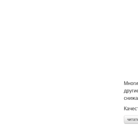
Многи
други
снижа
Качес
читат