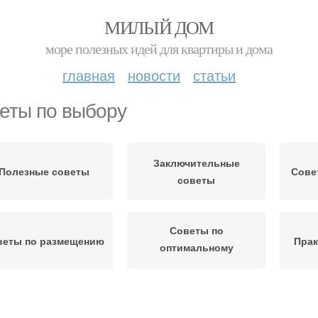
МИЛЫЙ ДОМ
море полезных идей для квартиры и дома
главная
новости
статьи
еты по выбору
Заключительные
Полезные советы
Сове
советы
Советы по
веты по размещению
Прак
оптимальному
использованию
Советы по дизайну
Советы по освещению
Сов