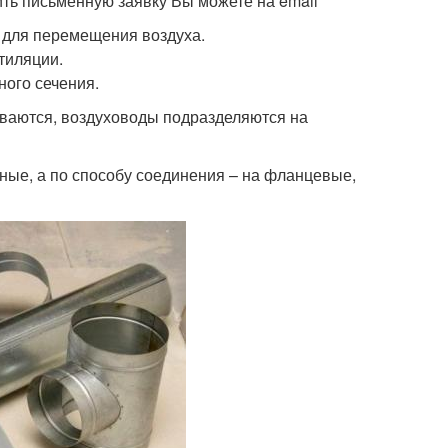
ить письменную заявку Вы можете на email
 для перемещения воздуха.
тиляции.
ного сечения.
иваются, воздуховоды подразделяются на
ные, а по способу соединения – на фланцевые,