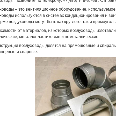
ховоды, позвоните по телефону: +7(495) 146-67-66 . Отправ
ховоды – это вентиляционное оборудование, используемое
ховоды используются в системах кондиционирования и вен
рме воздуховоды могут быть как круглого, так и прямоуголь
исимости от материалов, из которых воздуховоды изготавл
лические, металлопластиковые и неметаллические.
нструкции воздуховоды делятся на прямошовные и спираль
нцевые и сварные.