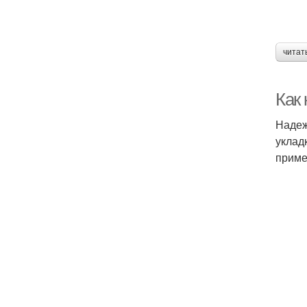
читат
Как 
Надеж
уклад
приме