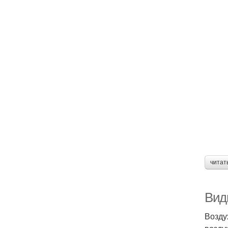
читат
Вид
Возду