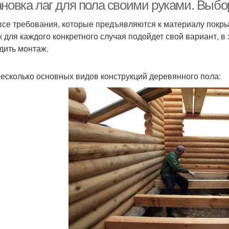
ановка лаг для пола своими руками. Выбо
все требования, которые предъявляются к материалу покрыт
ак для каждого конкретного случая подойдет свой вариант, в
Советы по
Советы по измерению
Совет
дить монтаж.
строительству
несколько основных видов конструкций деревянного пола: