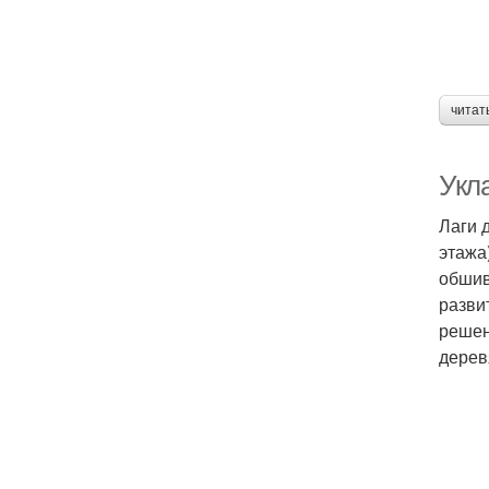
читат
Укл
Лаги 
этажа
обшив
разви
решен
дерев