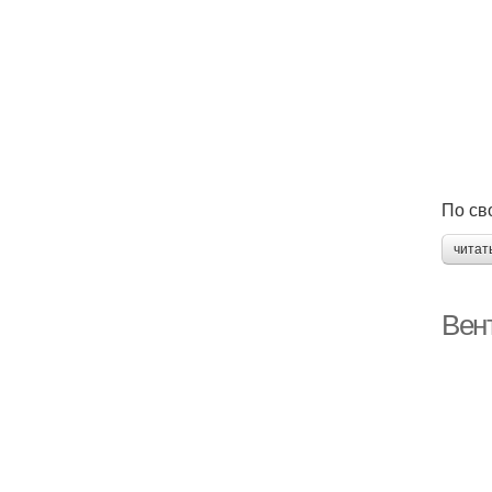
По св
читат
Вент