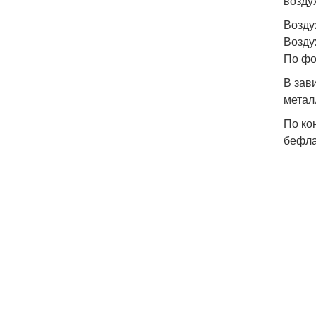
возду
Возду
Возду
По фо
В зав
метал
По ко
бефла