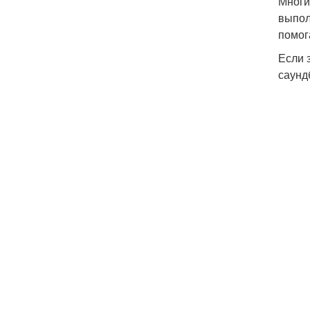
Многи
выпол
помог
Если 
саунд