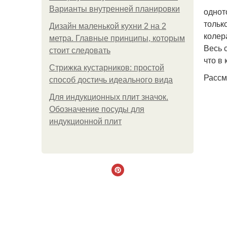
Варианты внутренней планировки
однот
тольк
Дизайн маленькой кухни 2 на 2
колер
метра. Главные принципы, которым
Весь 
стоит следовать
что в
Стрижка кустарников: простой
Рассм
способ достичь идеального вида
Для индукционных плит значок.
Обозначение посуды для
индукционной плит