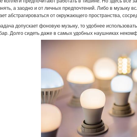
е коллеги предпочитают работать в тишине. Но здесь все за
нять, а заодно и от личных предпочтений. Либо в музыку 
ает абстрагироваться от окружающего пространства, сосре
задача допускает фоновую музыку, то удобнее использоват
бар. Долго сидеть даже в самых удобных наушниках некомф