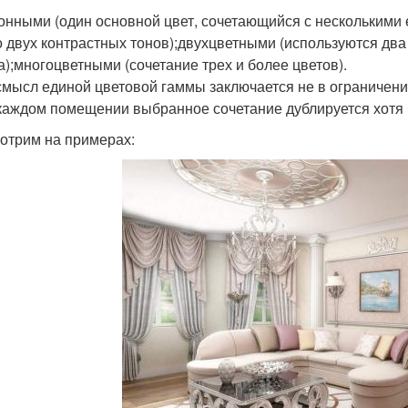
онными (один основной цвет, сочетающийся с несколькими 
о двух контрастных тонов);двухцветными (используются дв
а);многоцветными (сочетание трех и более цветов).
смысл единой цветовой гаммы заключается не в ограничении
 каждом помещении выбранное сочетание дублируется хотя 
отрим на примерах: