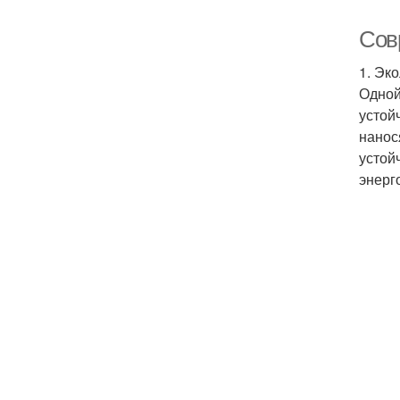
Сов
1. Эк
Одной
устой
нанос
устой
энерг