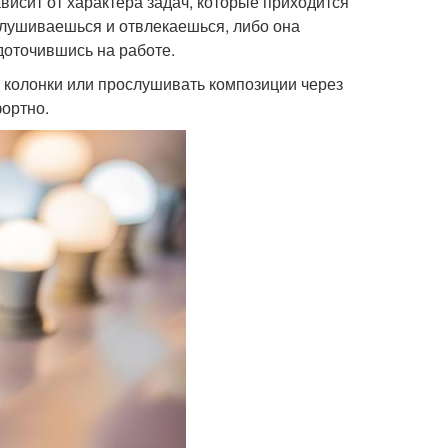
висит от характера задач, которые приходится
вслушиваешься и отвлекаешься, либо она
доточившись на работе.
ь колонки или прослушивать композиции через
ортно.