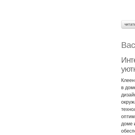
читат
Вас
Инт
уют
Клеен
в дом
дизай
окруж
техно
оптим
доме 
обесп