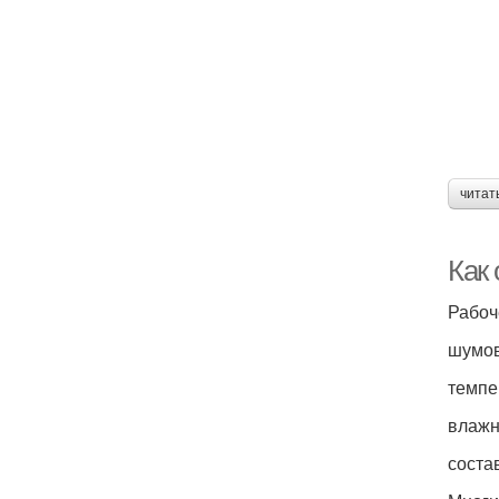
читат
Как 
Рабоч
шумо
темпе
влажн
соста