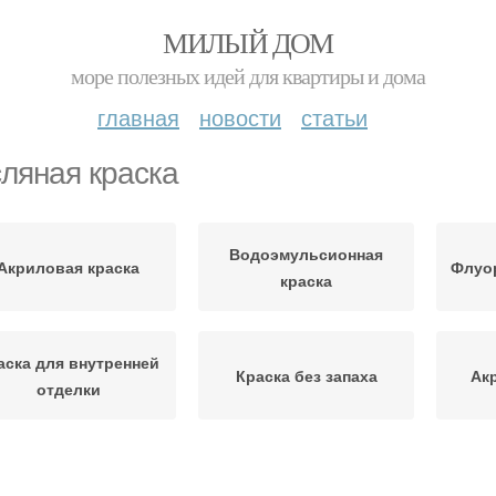
МИЛЫЙ ДОМ
море полезных идей для квартиры и дома
главная
новости
статьи
ляная краска
Водоэмульсионная
Акриловая краска
Флуор
краска
аска для внутренней
Краска без запаха
Ак
отделки
Водн
Краски без запаха
Резиновая краска