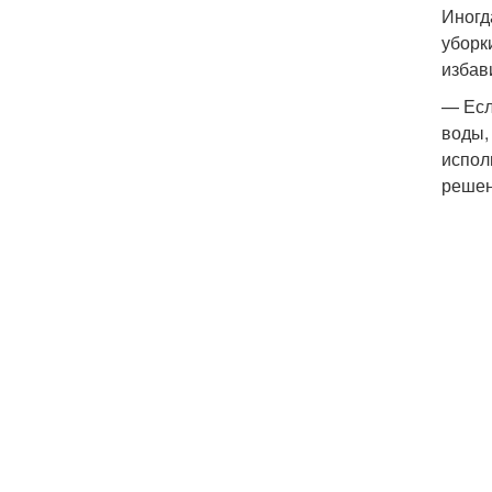
Иногд
уборк
избав
— Есл
воды,
испол
решен