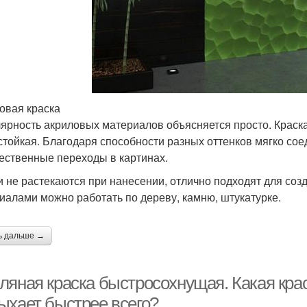
овая краска
ярность акриловых материалов объясняется просто. Краск
стойкая. Благодаря способности разных оттенков мягко со
ественные переходы в картинах.
и не растекаются при нанесении, отлично подходят для соз
иалами можно работать по дереву, камню, штукатурке.
ь дальше →
ляная краска быстросохнущая. Какая крас
ыхает быстрее всего?