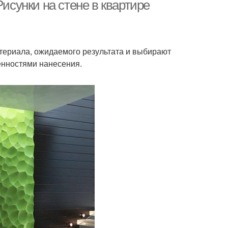
краска
Рисунки на стене в квартире
лики для краски
атериала, ожидаемого результата и выбирают
енностями нанесения.