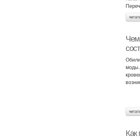
Переч
читат
Чем
сос
Обили
моды.
крове
возни
читат
Как