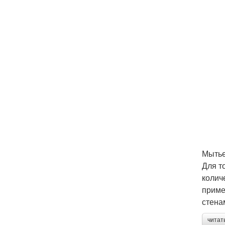
Мытье
Для т
колич
приме
стена
читат