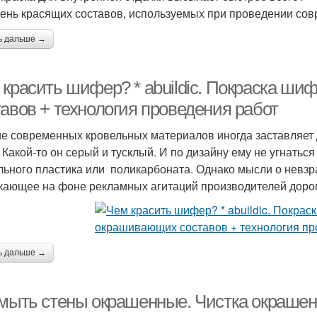
ень красящих составов, используемых при проведении сов
ь дальше →
 красить шифер? * abuildic. Покраска ш
тавов + технология проведения работ
е современных кровельных материалов иногда заставляет 
 Какой-то он серый и тусклый. И по дизайну ему не угнатьс
льного пластика или поликарбоната. Однако мысли о невз
кающее на фоне рекламных агитаций производителей дорог
ь дальше →
 мыть стены окрашенные. Чистка окраше