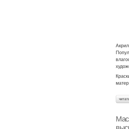
Акрил
Попул
влаго
худож
Краск
матер
читат
Мас
выс