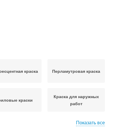
есцентная краска
Перламутровая краска
Краска для наружных
риловые краски
работ
Показать все
о-дисперсионная
Матовая краска