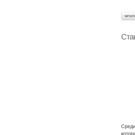
читат
Ста
Среди
котор