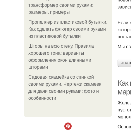
трансформер своими руками:
завис
размеры, примеры
Если 
Пропеллер из пластиковой бутылки.
котор
Как сделать флюгер своими руками
поста
из пластиковой бутылки
Мы св
Шторы на всю стену. Правила
хорошего тона: варианты
оформления окон длинными
читат
шторами
Садовая скамейка со спинкой
Как
своими руками. Чертежи скамеек
мар
для дачи своими руками: фото и
особенности
Желез
пусто
монол
Основ