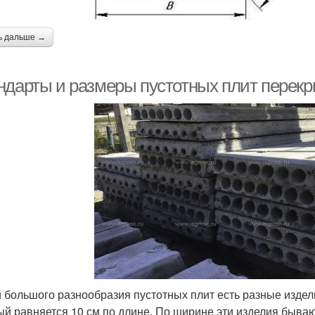
ь дальше →
ндарты и размеры пустотных плит перекр
 большого разнообразия пустотных плит есть разные изде
ый равняется 10 см по длине. По ширине эти изделия бывают