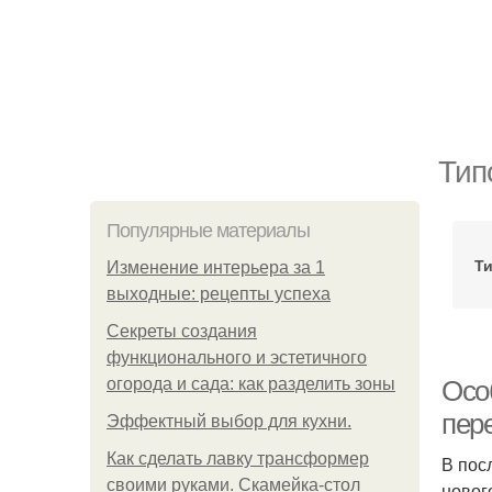
Тип
Популярные материалы
Т
Изменение интерьера за 1
выходные: рецепты успеха
Секреты создания
функционального и эстетичного
огорода и сада: как разделить зоны
Осо
пер
Эффектный выбор для кухни.
Как сделать лавку трансформер
В пос
своими руками. Скамейка-стол
новог