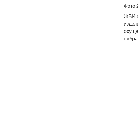
Фото 
ЖБИ с
издел
осуще
вибра