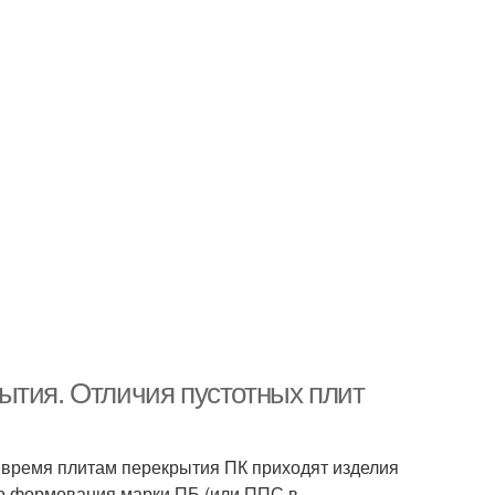
ытия. Отличия пустотных плит
 время плитам перекрытия ПК приходят изделия
го формования марки ПБ (или ППС в