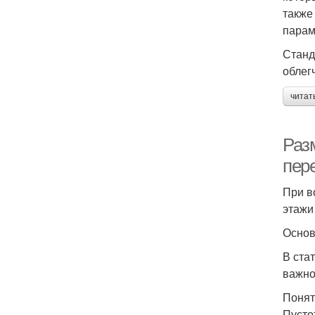
также
парам
Станд
облег
читат
Раз
пер
При в
этажи
Основ
В ста
важно
Понят
Пусто