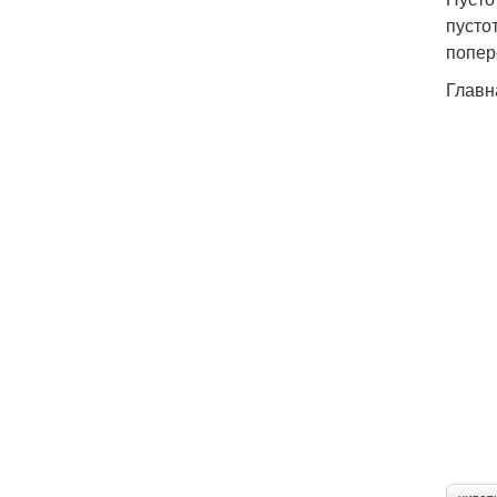
пусто
попер
Главн