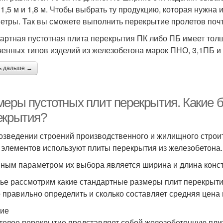
 1,5 м и 1,8 м. Чтобы выбрать ту продукцию, которая нужна
етры. Так вы сможете выполнить перекрытие пролетов поч
артная пустотная плита перекрытия ПК либо ПБ имеет толщи
ченных типов изделий из железобетона марок ПНО, 3,1ПБ и 
ь дальше →
меры пустотных плит перекрытия. Какие 
екрытия?
озведении строений производственного и жилищного строи
 элементов используют плиты перекрытия из железобетона.
ным параметром их выбора является ширина и длина конст
тье рассмотрим какие стандартные размеры плит перекрыти
 правильно определить и сколько составляет средняя цена 
ие
телое перекрытие представляет собой железобетонную плит