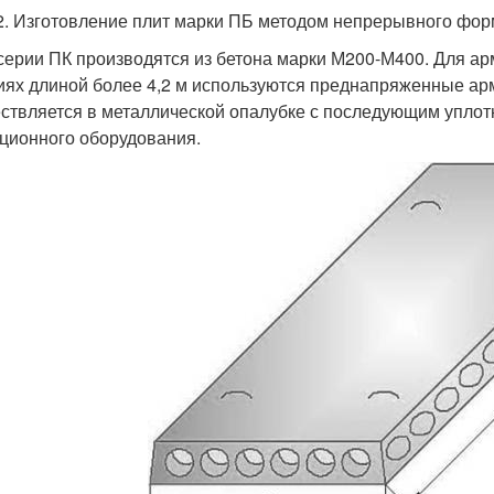
2. Изготовление плит марки ПБ методом непрерывного фо
ерии ПК производятся из бетона марки М200-М400. Для арм
иях длиной более 4,2 м используются преднапряженные 
ствляется в металлической опалубке с последующим упло
ционного оборудования.