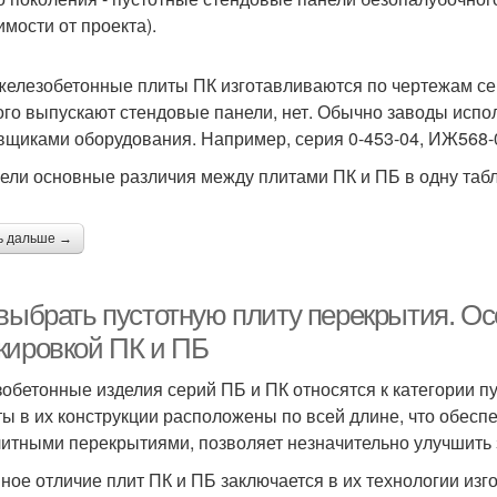
имости от проекта).
железобетонные плиты ПК изготавливаются по чертежам сери
ого выпускают стендовые панели, нет. Обычно заводы испо
вщиками оборудования. Например, серия 0-453-04, ИЖ568-0
ели основные различия между плитами ПК и ПБ в одну табл
ь дальше →
 выбрать пустотную плиту перекрытия. Ос
кировкой ПК и ПБ
обетонные изделия серий ПБ и ПК относятся к категории п
ты в их конструкции расположены по всей длине, что обесп
итными перекрытиями, позволяет незначительно улучшить з
ное отличие плит ПК и ПБ заключается в их технологии изг