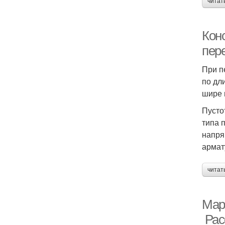
читат
Кон
пер
При п
по дл
шире 
Пусто
типа 
напря
армат
читат
Мар
Рас