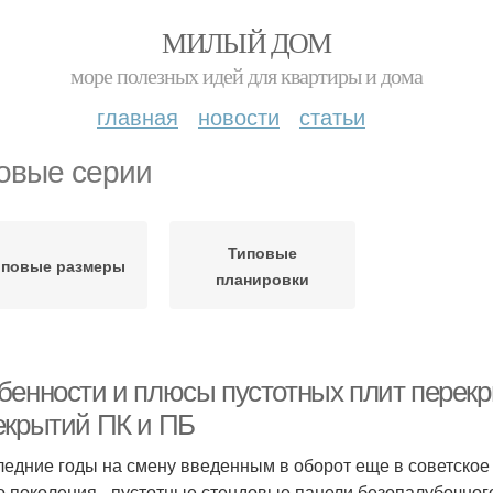
МИЛЫЙ ДОМ
море полезных идей для квартиры и дома
главная
новости
статьи
овые серии
Типовые
иповые размеры
планировки
бенности и плюсы пустотных плит перекр
екрытий ПК и ПБ
ледние годы на смену введенным в оборот еще в советское
о поколения - пустотные стендовые панели безопалубочно