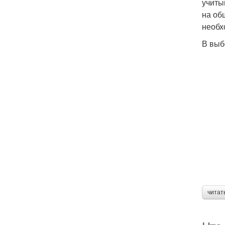
учиты
на об
необх
В выб
читат