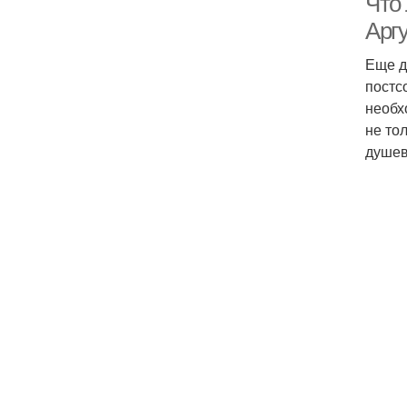
Что
Арг
Еще д
постс
необх
не то
душев