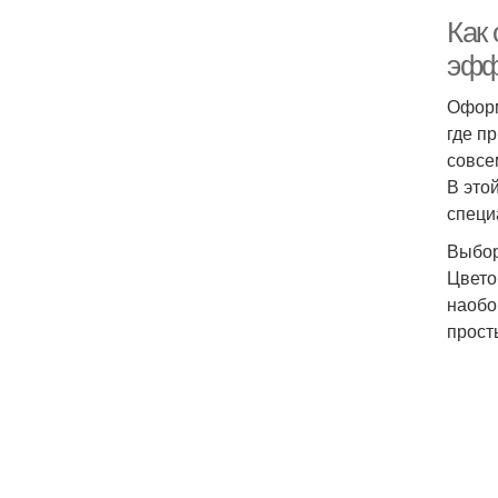
Как
эфф
Оформ
где п
совсе
В это
специ
Выбор
Цвето
наобо
прост