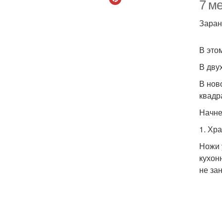
7 ме
Заран
В это
В дву
В нов
квадр
Начне
1. Хр
Ножи 
кухон
не за