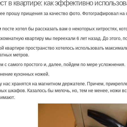
квартира
ст в квартире: как эффективно использов
ее прошу прищения за качество фото. Фотографировал на 
м посте хотел бы рассказать вам о некоторых хитростях, кот
хкомнатную квартиру мы переехали 6 лет назад. До этого, по
ой квартире пространство хотелось использовать максималь
атных метров.
м с самого простого и, далее, пойдем по мере усложнения.
анение кухонных ножей.
у нас хранятся на магнитном держателе. Причем, прикрепле
ных шкафов. Казалось бы мелочь, но, тем не менее, ножи вс
нимают.