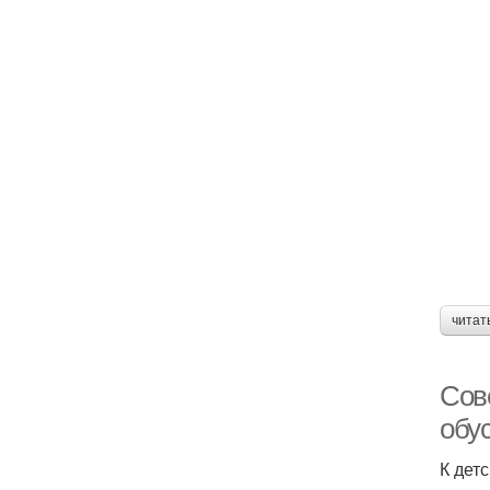
читат
Сов
обу
К дет