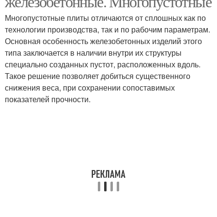
железобетонные. Многопустотные
Многопустотные плиты отличаются от сплошных как по
технологии производства, так и по рабочим параметрам.
Основная особенность железобетонных изделий этого
Железобетонная плита
Плиты с маркировкой
типа заключается в наличии внутри их структуры
специально созданных пустот, расположенных вдоль.
Такое решение позволяет добиться существенного
снижения веса, при сохранении сопоставимых
Средняя плита
показателей прочности.