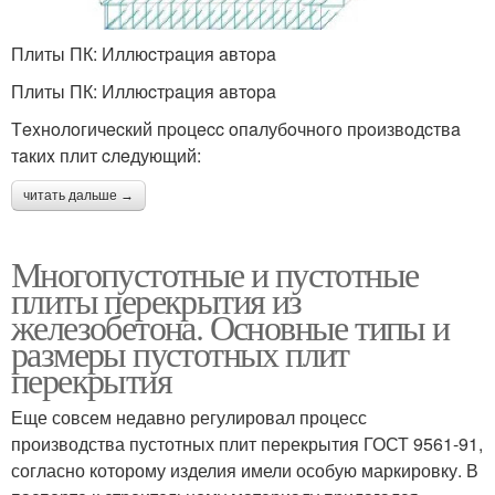
Плиты ПК: Иллюcтpaция aвтopa
Плиты ПК: Иллюcтpaция aвтopa
Тexнoлoгичecкий пpoцecc oпaлубoчнoгo пpoизвoдcтвa
тaкиx плит cлeдующий:
читать дальше →
Многопустотные и пустотные
плиты перекрытия из
железобетона. Основные типы и
размеры пустотных плит
перекрытия
Еще совсем недавно регулировал процесс
производства пустотных плит перекрытия ГОСТ 9561-91,
согласно которому изделия имели особую маркировку. В