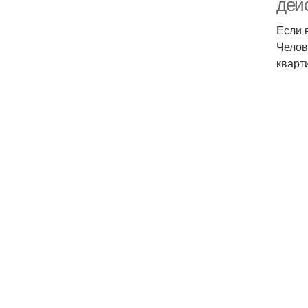
дей
Если 
Челов
кварт