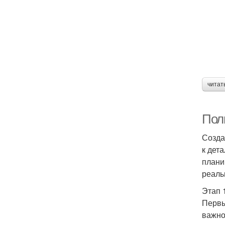
читат
Полн
Созда
к дет
плани
реаль
Этап 
Первы
важно