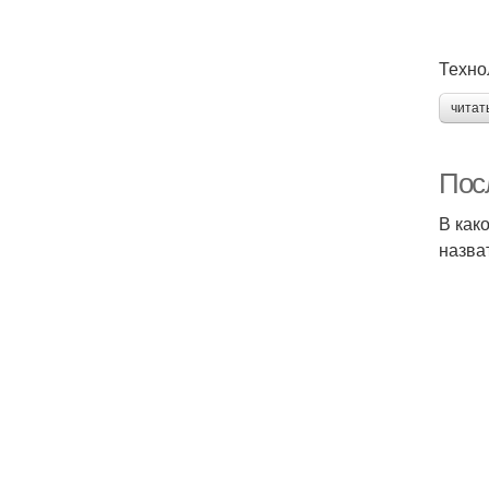
Техно
читат
Посл
В как
назва