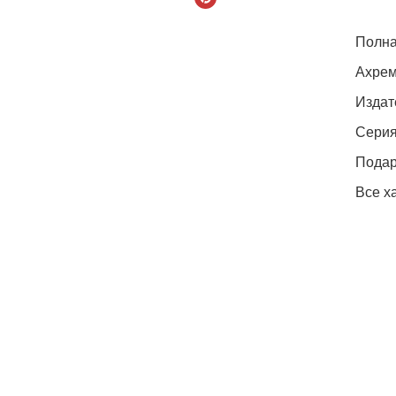
Полна
Ахрем
Издат
Сери
Подар
Все х