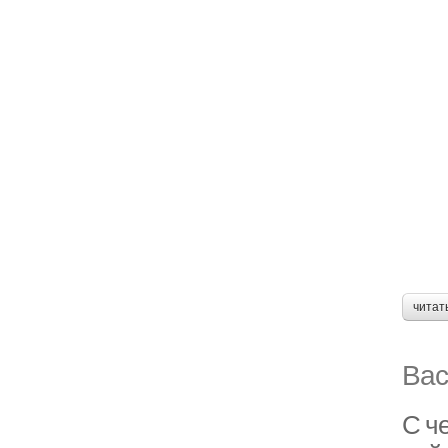
читат
Вас
С че