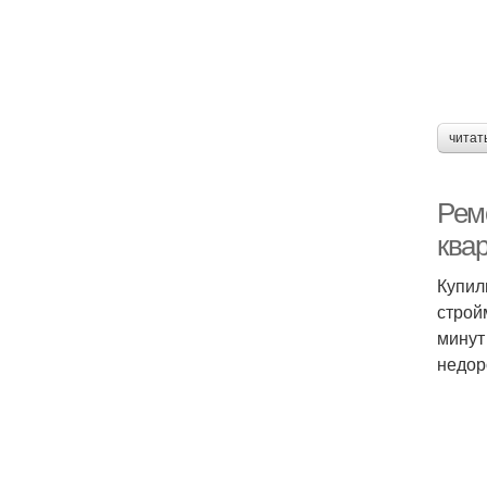
читат
Ремо
ква
Купил
строй
минут
недор