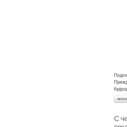
Подго
Прежд
будущ
читат
С че